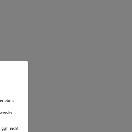
erlebnis
u
gzwecke.
 ggf. nicht