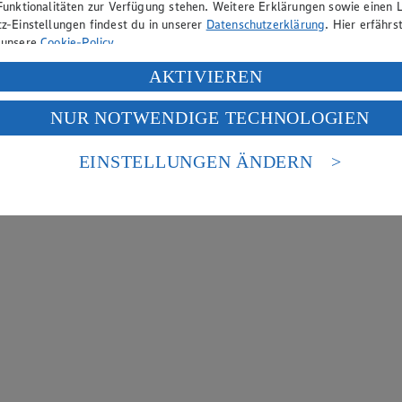
Funktionalitäten zur Verfügung stehen. Weitere Erklärungen sowie einen L
z-Einstellungen findest du in unserer
Datenschutzerklärung
. Hier erfährs
 unsere
Cookie-Policy
.
ung deiner personenbezogenen Daten in den USA durch Facebook und Yo
AKTIVIEREN
f „Aktivieren“ klickst, willigst du im Sinne des Art. 49 Abs. 1 Satz 1 lit
NUR NOTWENDIGE TECHNOLOGIEN
deine Daten in den USA verarbeitet werden. Der EuGH sieht die USA als 
 europäischen Standards nicht angemessenen Datenschutzniveau an. Es b
es Zugriffs durch US-amerikanische Behörden.
EINSTELLUNGEN ÄNDERN
nen zum Herausgeber der Seite findest du im
Impressum