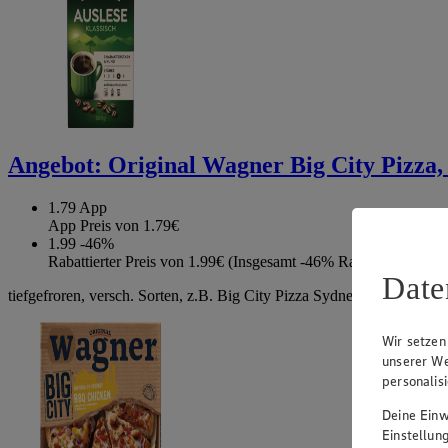
Angebot:
Original Wagner Big City Pizza, 
1.79
App
App Preis von 1.79€
1.99
-46%
Rabattierter Preis von 1.99€ (Insgesamt -46% Rabatt)
Date
tiefgefroren, versch. Sorten, z.B. Big City Pizza Sydney, 425g
Wir setzen
unserer We
personalis
Deine Einwi
Einstellun