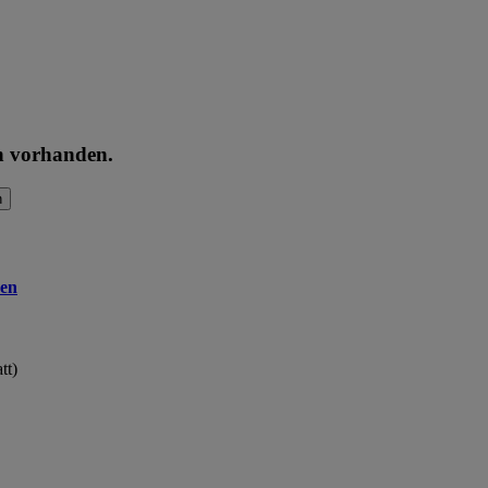
en vorhanden.
n
en
tt)