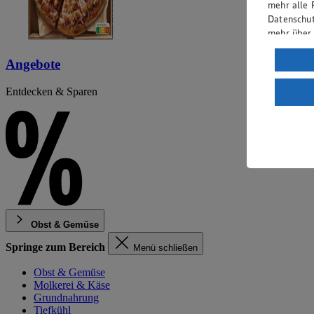
mehr alle 
Datenschut
mehr über
Verarbeit
Angebote
Wenn du au
Entdecken & Sparen
ein, dass 
einem nach
Risiko ein
Informatio
Obst & Gemüse
Springe zum Bereich
Menü schließen
Obst & Gemüse
Molkerei & Käse
Grundnahrung
Tiefkühl