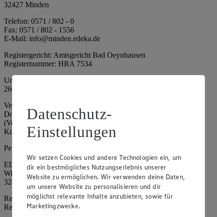
32427 Minden
Telefon: 0571 / 802 - 0
Fax: 0571 / 802 - 1556
E-Mail: info@minden.edeka.de
Registergericht: Amtsgericht Bad Oeynhausen
Registernummer: HRA 7534
Umsatzsteuer-Identifikationsnummer gem. § 27a UStG: DE
266067317
Vertretungsberechtigte: Mark Rosenkranz (Sprecher), Eileen
Datenschutz-
Dominique Klingsiek (Vorstandsmitglied), Ulf-U. Plath
(Vorstandsmitglied), Stephan Wohler (Vorstandsmitglied), Marc
Einstellungen
Kuhlmann (Aufsichtsratsvorsitzender)
Persönlich haftende Gesellschafterin:
Wir setzen Cookies und andere Technologien ein, um
EDEKA Minden-Hannover Holding GmbH
dir ein bestmögliches Nutzungserlebnis unserer
Wittelsbacherallee 61
Website zu ermöglichen. Wir verwenden deine Daten,
32427 Minden
um unsere Website zu personalisieren und dir
möglichst relevante Inhalte anzubieten, sowie für
Registergericht: Amtsgericht Bad Oeynhausen
Marketingzwecke.
Registernummer: HRB 4086