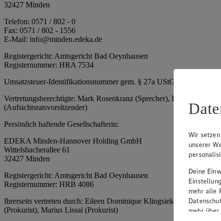
32427 Minden
Telefon: 0571 / 802 - 0
Fax: 0571 / 802 - 1556
E-Mail: info@minden.edeka.de
Registergericht: Amtsgericht Bad Oeynhausen
Registernummer: HRA 7534
Umsatzsteuer-Identifikationsnummer gem. § 27a UStG: DE 2660673
Vertretungsberechtigte: Mark Rosenkranz (Sprecher), Eileen Dominiq
Date
(Aufsichtsratsvorsitzender)
Persönlich haftende Gesellschafterin:
Wir setzen
EDEKA Minden-Hannover Holding GmbH
unserer We
Wittelsbacherallee 61
personalis
32427 Minden
Deine Einwi
Registergericht: Amtsgericht Bad Oeynhausen
Einstellun
Registernummer: HRB 4086
mehr alle 
Datenschut
Ihrerseits vertreten durch: Eileen Dominique Klingsiek (Geschäftsfüh
(Prokurist), Marius Lissai (Prokurist)
mehr über