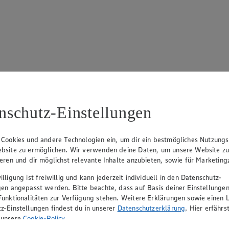
17
ue Klingsiek (Vorstandsmitglied), Ulf-U. Plath (Vorstandsmitglied), 
nschutz-Einstellungen
 Cookies und andere Technologien ein, um dir ein bestmögliches Nutzungs
bsite zu ermöglichen. Wir verwenden deine Daten, um unsere Website z
ieren und dir möglichst relevante Inhalte anzubieten, sowie für Marketin
lligung ist freiwillig und kann jederzeit individuell in den Datenschutz-
gen angepasst werden. Bitte beachte, dass auf Basis deiner Einstellungen
Funktionalitäten zur Verfügung stehen. Weitere Erklärungen sowie einen L
z-Einstellungen findest du in unserer
Datenschutzerklärung
. Hier erfährs
rerin), Mark Rosenkranz (Geschäftsführer), Ulf-U. Plath (Geschäftsfüh
 unsere
Cookie-Policy
.