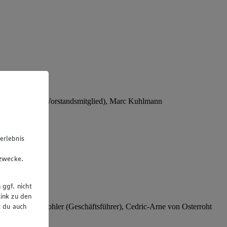
Stephan Wohler (Vorstandsmitglied), Marc Kuhlmann
erlebnis
u
gzwecke.
 ggf. nicht
ink zu den
t du auch
rer), Stephan Wohler (Geschäftsführer), Cedric-Arne von Osterroht