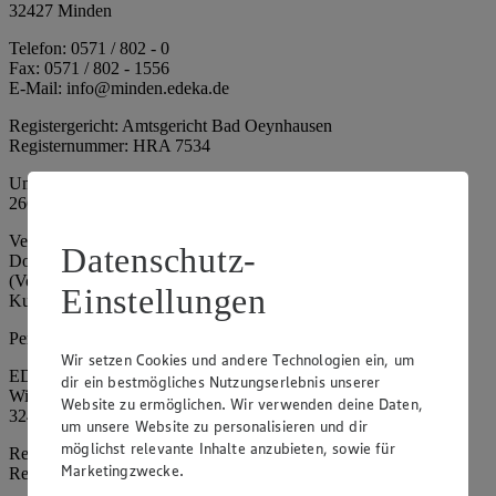
32427 Minden
Telefon: 0571 / 802 - 0
Fax: 0571 / 802 - 1556
E-Mail: info@minden.edeka.de
Registergericht: Amtsgericht Bad Oeynhausen
Registernummer: HRA 7534
Umsatzsteuer-Identifikationsnummer gem. § 27a UStG: DE
266067317
Vertretungsberechtigte: Mark Rosenkranz (Sprecher), Eileen
Datenschutz-
Dominique Klingsiek (Vorstandsmitglied), Ulf-U. Plath
(Vorstandsmitglied), Stephan Wohler (Vorstandsmitglied), Marc
Einstellungen
Kuhlmann (Aufsichtsratsvorsitzender)
Persönlich haftende Gesellschafterin:
Wir setzen Cookies und andere Technologien ein, um
EDEKA Minden-Hannover Holding GmbH
dir ein bestmögliches Nutzungserlebnis unserer
Wittelsbacherallee 61
Website zu ermöglichen. Wir verwenden deine Daten,
32427 Minden
um unsere Website zu personalisieren und dir
möglichst relevante Inhalte anzubieten, sowie für
Registergericht: Amtsgericht Bad Oeynhausen
Marketingzwecke.
Registernummer: HRB 4086