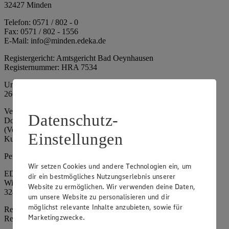
32427 Minden
Telefon: 0571 / 802 - 0
Fax: 0571 / 802 - 1556
E-Mail: info@minden.edeka.de
Registergericht: Amtsgericht Bad Oeynhausen
Registernummer: HRA 7534
Umsatzsteuer-Identifikationsnummer gem. § 27a UStG: DE
266067317
Vertretungsberechtigte: Mark Rosenkranz (Sprecher), Eileen
Datenschutz-
Dominique Klingsiek (Vorstandsmitglied), Ulf-U. Plath
(Vorstandsmitglied), Stephan Wohler (Vorstandsmitglied), Marc
Einstellungen
Kuhlmann (Aufsichtsratsvorsitzender)
Persönlich haftende Gesellschafterin:
Wir setzen Cookies und andere Technologien ein, um
EDEKA Minden-Hannover Holding GmbH
dir ein bestmögliches Nutzungserlebnis unserer
Wittelsbacherallee 61
Website zu ermöglichen. Wir verwenden deine Daten,
32427 Minden
um unsere Website zu personalisieren und dir
möglichst relevante Inhalte anzubieten, sowie für
Registergericht: Amtsgericht Bad Oeynhausen
Marketingzwecke.
Registernummer: HRB 4086