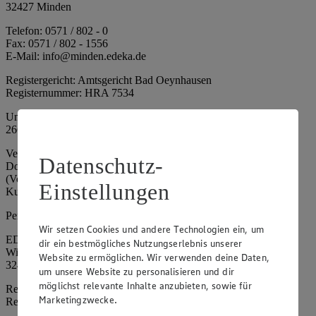
32427 Minden
Telefon: 0571 / 802 - 0
Fax: 0571 / 802 - 1556
E-Mail: info@minden.edeka.de
Registergericht: Amtsgericht Bad Oeynhausen
Registernummer: HRA 7534
Umsatzsteuer-Identifikationsnummer gem. § 27a UStG: DE
266067317
Vertretungsberechtigte: Mark Rosenkranz (Sprecher), Eileen
Datenschutz-
Dominique Klingsiek (Vorstandsmitglied), Ulf-U. Plath
(Vorstandsmitglied), Stephan Wohler (Vorstandsmitglied), Marc
Einstellungen
Kuhlmann (Aufsichtsratsvorsitzender)
Persönlich haftende Gesellschafterin:
Wir setzen Cookies und andere Technologien ein, um
EDEKA Minden-Hannover Holding GmbH
dir ein bestmögliches Nutzungserlebnis unserer
Wittelsbacherallee 61
Website zu ermöglichen. Wir verwenden deine Daten,
32427 Minden
um unsere Website zu personalisieren und dir
möglichst relevante Inhalte anzubieten, sowie für
Registergericht: Amtsgericht Bad Oeynhausen
Marketingzwecke.
Registernummer: HRB 4086