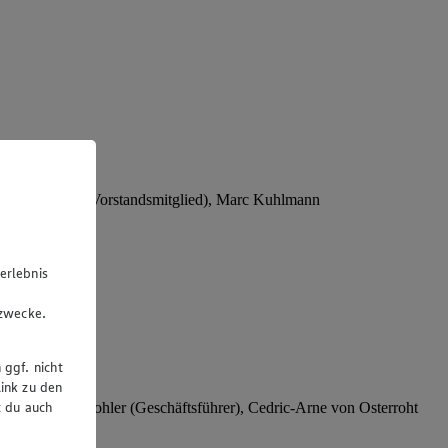
Stephan Wohler (Vorstandsmitglied), Marc Kuhlmann
erlebnis
u
gzwecke.
 ggf. nicht
ink zu den
t du auch
rer), Stephan Wohler (Geschäftsführer), Cedric-Arne von Osterroht