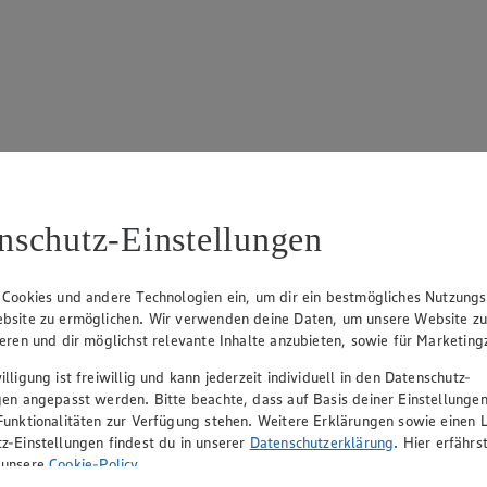
17
ue Klingsiek (Vorstandsmitglied), Ulf-U. Plath (Vorstandsmitglied), 
nschutz-Einstellungen
 Cookies und andere Technologien ein, um dir ein bestmögliches Nutzungs
bsite zu ermöglichen. Wir verwenden deine Daten, um unsere Website z
ieren und dir möglichst relevante Inhalte anzubieten, sowie für Marketin
lligung ist freiwillig und kann jederzeit individuell in den Datenschutz-
gen angepasst werden. Bitte beachte, dass auf Basis deiner Einstellungen
Funktionalitäten zur Verfügung stehen. Weitere Erklärungen sowie einen L
z-Einstellungen findest du in unserer
Datenschutzerklärung
. Hier erfährs
rerin), Mark Rosenkranz (Geschäftsführer), Ulf-U. Plath (Geschäftsfüh
 unsere
Cookie-Policy
.