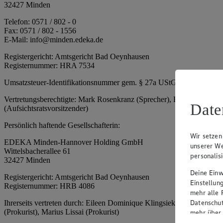
32427 Minden
Telefon: 0571 / 802 - 0
Fax: 0571 / 802 - 1556
E-Mail: info@minden.edeka.de
Registergericht: Amtsgericht Bad Oeynhausen
Registernummer: HRA 7534
Umsatzsteuer-Identifikationsnummer gem. § 27a UStG: DE 2660673
Vertretungsberechtigte: Mark Rosenkranz (Sprecher), Eileen Dominiq
Date
(Aufsichtsratsvorsitzender)
Persönlich haftende Gesellschafterin:
Wir setzen
EDEKA Minden-Hannover Holding GmbH
unserer We
Wittelsbacherallee 61
personalis
32427 Minden
Deine Einwi
Registergericht: Amtsgericht Bad Oeynhausen
Einstellun
Registernummer: HRB 4086
mehr alle 
Datenschut
Ihrerseits vertreten durch: Eileen Dominique Klingsiek (Geschäftsfüh
(Prokurist), Marius Lissai (Prokurist)
mehr über