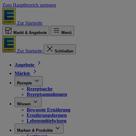
Zum Hauptbereich springen
Zur Startseite
Markt & Angebote
Menü
Zur Startseite
Schließen
Angebote
Märkte
Rezepte
Rezeptsuche
Rezeptsammlungen
Wissen
Bewusste Ernährung
Ernährungsformen
Lebensmittelwissen
Marken & Produkte