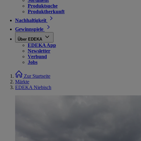
Sortiment
Produktsuche
Produktherkunft
Nachhaltigkeit
Gewinnspiele
Über EDEKA
EDEKA App
Newsletter
Verbund
Jobs
Zur Startseite
Märkte
EDEKA Niebisch