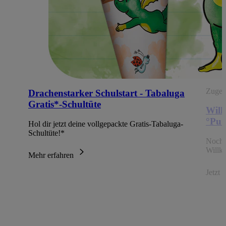
Zugehö
Drachenstarker Schulstart - Tabaluga
Gratis*-Schultüte
Will
°Pun
Hol dir jetzt deine vollgepackte Gratis-Tabaluga-
Schultüte!*
Noch 
Willk
Mehr erfahren
Jetzt