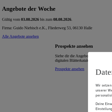
Angebote der Woche
Gültig vom
03.08.2026
bis zum
08.08.2026
.
Firma: Guido Niebisch e.K., Fliederweg 53, 06130 Halle
Alle Angebote ansehen
Prospekte ansehen
Siehe dir die Angebote deines Mark
digitalen Blätterkatalog an.
Prospekte ansehen
Date
Wir setzen
unserer We
personalis
Deine Einwi
Einstellun