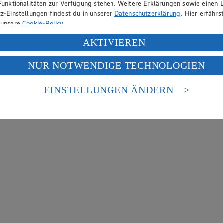
Funktionalitäten zur Verfügung stehen. Weitere Erklärungen sowie einen L
z-Einstellungen findest du in unserer
Datenschutzerklärung
. Hier erfährs
 unsere
Cookie-Policy
.
ung deiner personenbezogenen Daten in den USA durch Facebook und Yo
AKTIVIEREN
f „Aktivieren“ klickst, willigst du im Sinne des Art. 49 Abs. 1 Satz 1 lit
NUR NOTWENDIGE TECHNOLOGIEN
deine Daten in den USA verarbeitet werden. Der EuGH sieht die USA als 
 europäischen Standards nicht angemessenen Datenschutzniveau an. Es b
es Zugriffs durch US-amerikanische Behörden.
EINSTELLUNGEN ÄNDERN
nen zum Herausgeber der Seite findest du im
Impressum