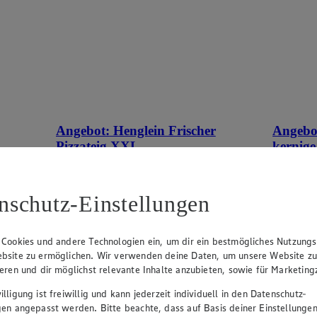
Angebot:
Henglein Frischer
Angebo
Pizzateig XXL
kernige
tes im
Gültig ab 08.08.2026
Gültig ab
1.11
-60%
0.9
nschutz-Einstellungen
Rabattierter Preis von 1.11€ (Insgesamt
Rab
-60% Rabatt)
-41
auf Backpapier, schmeckt wie selbstgemacht,
500g Pack
 Cookies und andere Technologien ein, um dir ein bestmögliches Nutzungs
550g Packung, (1kg = 2,02)
bsite zu ermöglichen. Wir verwenden deine Daten, um unsere Website z
ieren und dir möglichst relevante Inhalte anzubieten, sowie für Marketin
lligung ist freiwillig und kann jederzeit individuell in den Datenschutz-
gen angepasst werden. Bitte beachte, dass auf Basis deiner Einstellungen