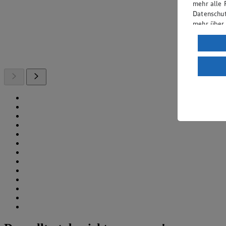
mehr alle 
Datenschut
mehr über
Verarbeit
Wenn du au
ein, dass 
einem nach
Risiko ein
Informatio