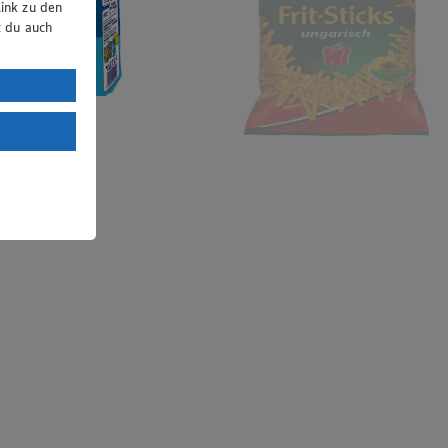
ink zu den
t du auch
uTube:
. a) DSGVO
Land mit
esteht das