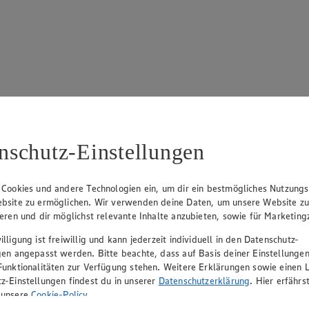
17
ue Klingsiek (Vorstandsmitglied), Ulf-U. Plath (Vorstandsmitglied), 
nschutz-Einstellungen
 Cookies und andere Technologien ein, um dir ein bestmögliches Nutzungs
bsite zu ermöglichen. Wir verwenden deine Daten, um unsere Website z
ieren und dir möglichst relevante Inhalte anzubieten, sowie für Marketin
lligung ist freiwillig und kann jederzeit individuell in den Datenschutz-
gen angepasst werden. Bitte beachte, dass auf Basis deiner Einstellungen
Funktionalitäten zur Verfügung stehen. Weitere Erklärungen sowie einen L
z-Einstellungen findest du in unserer
Datenschutzerklärung
. Hier erfährs
rerin), Mark Rosenkranz (Geschäftsführer), Ulf-U. Plath (Geschäftsfüh
 unsere
Cookie-Policy
.