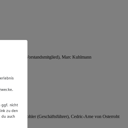
Stephan Wohler (Vorstandsmitglied), Marc Kuhlmann
erlebnis
u
gzwecke.
 ggf. nicht
ink zu den
t du auch
rer), Stephan Wohler (Geschäftsführer), Cedric-Arne von Osterroht