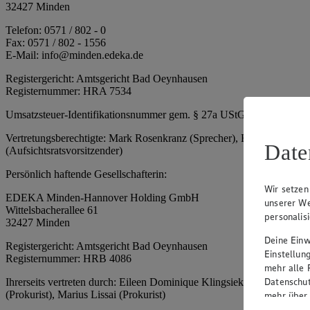
32427 Minden
Telefon: 0571 / 802 - 0
Fax: 0571 / 802 - 1556
E-Mail: info@minden.edeka.de
Registergericht: Amtsgericht Bad Oeynhausen
Registernummer: HRA 7534
Umsatzsteuer-Identifikationsnummer gem. § 27a UStG: DE 2660673
Vertretungsberechtigte: Mark Rosenkranz (Sprecher), Eileen Dominiq
Date
(Aufsichtsratsvorsitzender)
Persönlich haftende Gesellschafterin:
Wir setzen
EDEKA Minden-Hannover Holding GmbH
unserer We
Wittelsbacherallee 61
personalis
32427 Minden
Deine Einwi
Registergericht: Amtsgericht Bad Oeynhausen
Einstellun
Registernummer: HRB 4086
mehr alle 
Datenschut
Ihrerseits vertreten durch: Eileen Dominique Klingsiek (Geschäftsfüh
(Prokurist), Marius Lissai (Prokurist)
mehr über