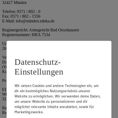
32427 Minden
Telefon: 0571 / 802 - 0
Fax: 0571 / 802 - 1556
E-Mail: info@minden.edeka.de
Registergericht: Amtsgericht Bad Oeynhausen
Registernummer: HRA 7534
Umsatzsteuer-Identifikationsnummer gem. § 27a UStG: DE
266067317
Vertretungsberechtigte: Mark Rosenkranz (Sprecher), Eileen
Datenschutz-
Dominique Klingsiek (Vorstandsmitglied), Ulf-U. Plath
(Vorstandsmitglied), Stephan Wohler (Vorstandsmitglied), Marc
Einstellungen
Kuhlmann (Aufsichtsratsvorsitzender)
Persönlich haftende Gesellschafterin:
Wir setzen Cookies und andere Technologien ein, um
EDEKA Minden-Hannover Holding GmbH
dir ein bestmögliches Nutzungserlebnis unserer
Wittelsbacherallee 61
Website zu ermöglichen. Wir verwenden deine Daten,
32427 Minden
um unsere Website zu personalisieren und dir
möglichst relevante Inhalte anzubieten, sowie für
Registergericht: Amtsgericht Bad Oeynhausen
Marketingzwecke.
Registernummer: HRB 4086