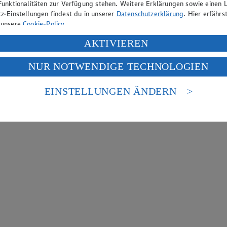
Funktionalitäten zur Verfügung stehen. Weitere Erklärungen sowie einen L
z-Einstellungen findest du in unserer
Datenschutzerklärung
. Hier erfährs
 unsere
Cookie-Policy
.
ung deiner personenbezogenen Daten in den USA durch Facebook und Yo
AKTIVIEREN
f „Aktivieren“ klickst, willigst du im Sinne des Art. 49 Abs. 1 Satz 1 lit
NUR NOTWENDIGE TECHNOLOGIEN
deine Daten in den USA verarbeitet werden. Der EuGH sieht die USA als 
 europäischen Standards nicht angemessenen Datenschutzniveau an. Es b
es Zugriffs durch US-amerikanische Behörden.
EINSTELLUNGEN ÄNDERN
nen zum Herausgeber der Seite findest du im
Impressum