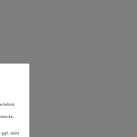
erlebnis
u
gzwecke.
 ggf. nicht