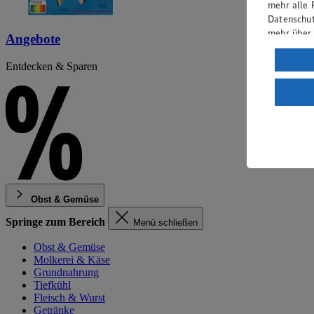
mehr alle 
Datenschut
mehr über
Angebote
Verarbeit
Entdecken & Sparen
Wenn du au
ein, dass 
einem nach
Risiko ein
Informatio
Obst & Gemüse
Springe zum Bereich
Menü schließen
Obst & Gemüse
Molkerei & Käse
Grundnahrung
Tiefkühl
Fleisch & Wurst
Getränke