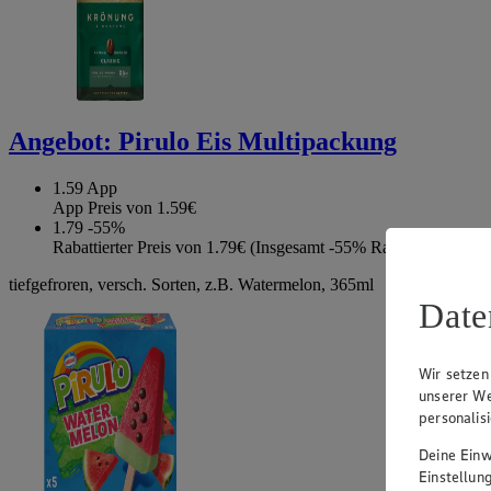
Angebot:
Pirulo Eis Multipackung
1.59
App
App Preis von 1.59€
1.79
-55%
Rabattierter Preis von 1.79€ (Insgesamt -55% Rabatt)
tiefgefroren, versch. Sorten, z.B. Watermelon, 365ml
Date
Wir setzen
unserer We
personalis
Deine Einwi
Einstellun