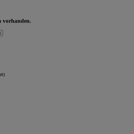
en vorhanden.
n
tt)