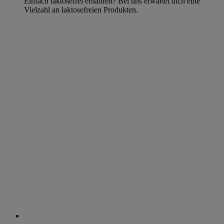
Einfach laktosefrei ernähren? Bei uns erwartet dich eine
Vielzahl an laktosefreien Produkten.