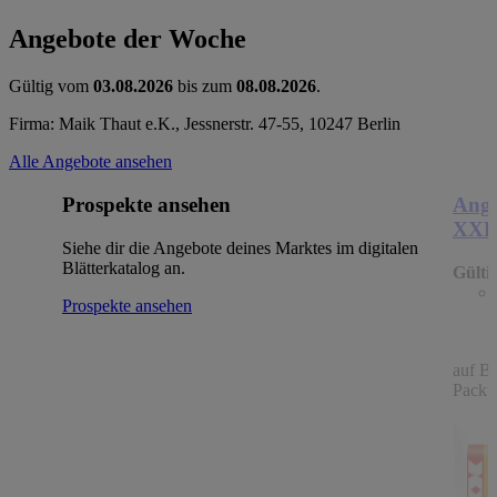
Angebote der Woche
Gültig vom
03.08.2026
bis zum
08.08.2026
.
Firma: Maik Thaut e.K., Jessnerstr. 47-55, 10247 Berlin
Alle Angebote ansehen
Prospekte ansehen
Ange
XX
Siehe dir die Angebote deines Marktes im digitalen
Blätterkatalog an.
Gülti
Prospekte ansehen
auf B
Packu