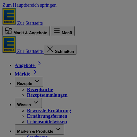
Zum Hauptbereich springen
Zur Startseite
Markt & Angebote
Menü
Zur Startseite
Schließen
Angebote
Märkte
Rezepte
Rezeptsuche
Rezeptsammlungen
Wissen
Bewusste Ernährung
Ernährungsformen
Lebensmittelwissen
Marken & Produkte