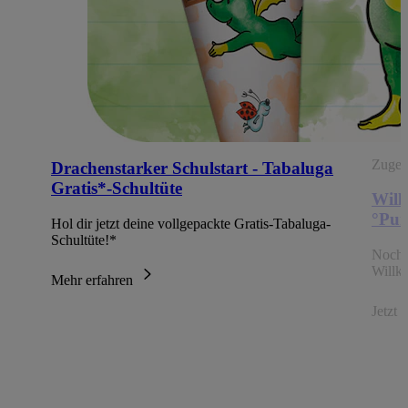
Zugehö
Drachenstarker Schulstart - Tabaluga
Gratis*-Schultüte
Will
°Pun
Hol dir jetzt deine vollgepackte Gratis-Tabaluga-
Schultüte!*
Noch 
Willk
Mehr erfahren
Jetzt