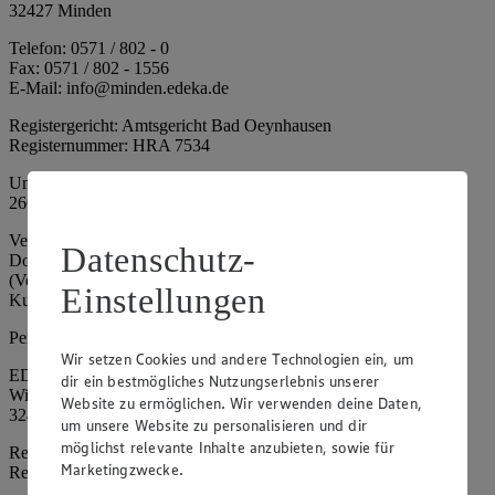
32427 Minden
Telefon: 0571 / 802 - 0
Fax: 0571 / 802 - 1556
E-Mail: info@minden.edeka.de
Registergericht: Amtsgericht Bad Oeynhausen
Registernummer: HRA 7534
Umsatzsteuer-Identifikationsnummer gem. § 27a UStG: DE
266067317
Vertretungsberechtigte: Mark Rosenkranz (Sprecher), Eileen
Datenschutz-
Dominique Klingsiek (Vorstandsmitglied), Ulf-U. Plath
(Vorstandsmitglied), Stephan Wohler (Vorstandsmitglied), Marc
Einstellungen
Kuhlmann (Aufsichtsratsvorsitzender)
Persönlich haftende Gesellschafterin:
Wir setzen Cookies und andere Technologien ein, um
EDEKA Minden-Hannover Holding GmbH
dir ein bestmögliches Nutzungserlebnis unserer
Wittelsbacherallee 61
Website zu ermöglichen. Wir verwenden deine Daten,
32427 Minden
um unsere Website zu personalisieren und dir
möglichst relevante Inhalte anzubieten, sowie für
Registergericht: Amtsgericht Bad Oeynhausen
Marketingzwecke.
Registernummer: HRB 4086