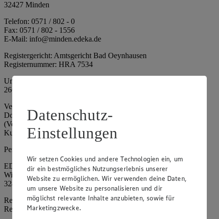
32427 Minden
Telefon: 0571 / 802 - 0
Fax: 0571 / 802 - 1556
E-Mail: info@minden.edeka.de
Registergericht: Amtsgericht Bad Oeynhausen
Registernummer: HRA 7534
Umsatzsteuer-Identifikationsnummer gem. § 27a UStG: DE
266067317
Vertretungsberechtigte: Mark Rosenkranz (Sprecher), Eileen
Datenschutz-
Dominique Klingsiek (Vorstandsmitglied), Ulf-U. Plath
(Vorstandsmitglied), Stephan Wohler (Vorstandsmitglied), Marc
Einstellungen
Kuhlmann (Aufsichtsratsvorsitzender)
Persönlich haftende Gesellschafterin:
Wir setzen Cookies und andere Technologien ein, um
EDEKA Minden-Hannover Holding GmbH
dir ein bestmögliches Nutzungserlebnis unserer
Wittelsbacherallee 61
Website zu ermöglichen. Wir verwenden deine Daten,
32427 Minden
um unsere Website zu personalisieren und dir
möglichst relevante Inhalte anzubieten, sowie für
Registergericht: Amtsgericht Bad Oeynhausen
Marketingzwecke.
Registernummer: HRB 4086