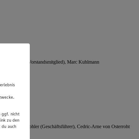
Stephan Wohler (Vorstandsmitglied), Marc Kuhlmann
erlebnis
u
gzwecke.
 ggf. nicht
ink zu den
t du auch
rer), Stephan Wohler (Geschäftsführer), Cedric-Arne von Osterroht