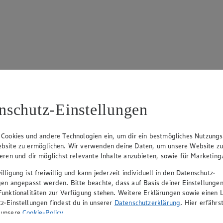
17
ue Klingsiek (Vorstandsmitglied), Ulf-U. Plath (Vorstandsmitglied), 
nschutz-Einstellungen
 Cookies und andere Technologien ein, um dir ein bestmögliches Nutzungs
bsite zu ermöglichen. Wir verwenden deine Daten, um unsere Website z
ieren und dir möglichst relevante Inhalte anzubieten, sowie für Marketin
lligung ist freiwillig und kann jederzeit individuell in den Datenschutz-
gen angepasst werden. Bitte beachte, dass auf Basis deiner Einstellungen
Funktionalitäten zur Verfügung stehen. Weitere Erklärungen sowie einen L
z-Einstellungen findest du in unserer
Datenschutzerklärung
. Hier erfährs
rerin), Mark Rosenkranz (Geschäftsführer), Ulf-U. Plath (Geschäftsfüh
 unsere
Cookie-Policy
.