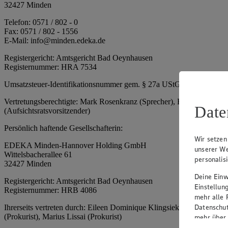
32427 Minden
Telefon: 0571 / 802 - 0
Fax: 0571 / 802 - 1556
E-Mail: info@minden.edeka.de
Registergericht: Amtsgericht Bad Oeynhausen
Registernummer: HRA 7534
Umsatzsteuer-Identifikationsnummer gem. § 27a UStG: DE 2660673
Vertretungsberechtigte: Mark Rosenkranz (Sprecher), Eileen Dominiq
Date
(Aufsichtsratsvorsitzender)
Persönlich haftende Gesellschafterin:
Wir setzen
EDEKA Minden-Hannover Holding GmbH
unserer We
Wittelsbacherallee 61
personalis
32427 Minden
Deine Einwi
Registergericht: Amtsgericht Bad Oeynhausen
Einstellun
Registernummer: HRB 4086
mehr alle 
Datenschut
Ihrerseits vertreten durch: Eileen Dominique Klingsiek (Geschäftsfüh
(Prokurist), Marius Lissai (Prokurist)
mehr über