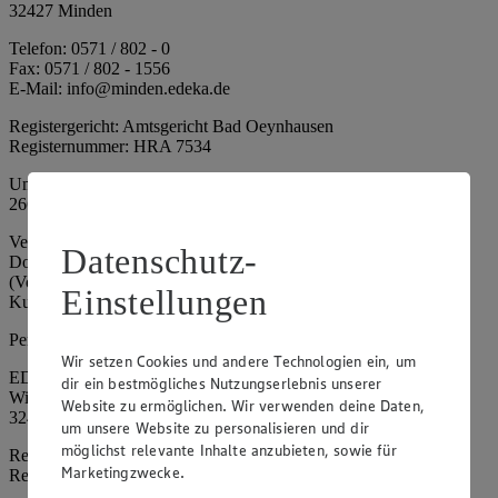
32427 Minden
Telefon: 0571 / 802 - 0
Fax: 0571 / 802 - 1556
E-Mail: info@minden.edeka.de
Registergericht: Amtsgericht Bad Oeynhausen
Registernummer: HRA 7534
Umsatzsteuer-Identifikationsnummer gem. § 27a UStG: DE
266067317
Vertretungsberechtigte: Mark Rosenkranz (Sprecher), Eileen
Datenschutz-
Dominique Klingsiek (Vorstandsmitglied), Ulf-U. Plath
(Vorstandsmitglied), Stephan Wohler (Vorstandsmitglied), Marc
Einstellungen
Kuhlmann (Aufsichtsratsvorsitzender)
Persönlich haftende Gesellschafterin:
Wir setzen Cookies und andere Technologien ein, um
EDEKA Minden-Hannover Holding GmbH
dir ein bestmögliches Nutzungserlebnis unserer
Wittelsbacherallee 61
Website zu ermöglichen. Wir verwenden deine Daten,
32427 Minden
um unsere Website zu personalisieren und dir
möglichst relevante Inhalte anzubieten, sowie für
Registergericht: Amtsgericht Bad Oeynhausen
Marketingzwecke.
Registernummer: HRB 4086