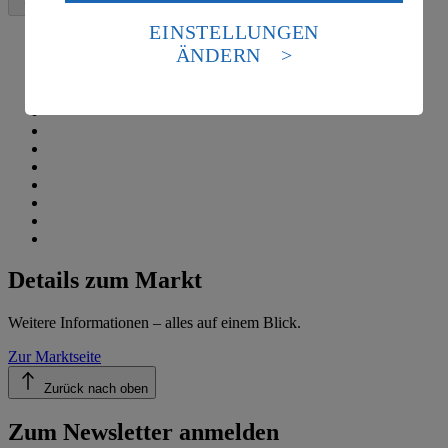
Daten in den USA verarbeitet werden. Der EuGH sieht
die USA als Land mit einem nach europäischen
EINSTELLUNGEN
Standards nicht angemessenen Datenschutzniveau an.
ÄNDERN
Es besteht das Risiko eines Zugriffs durch US-
amerikanische Behörden.
Informationen zum Herausgeber der Seite findest du
im
Impressum
Details zum Markt
Weitere Informationen – alles auf einem Blick.
Zur Marktseite
Zurück nach oben
Zum Newsletter anmelden