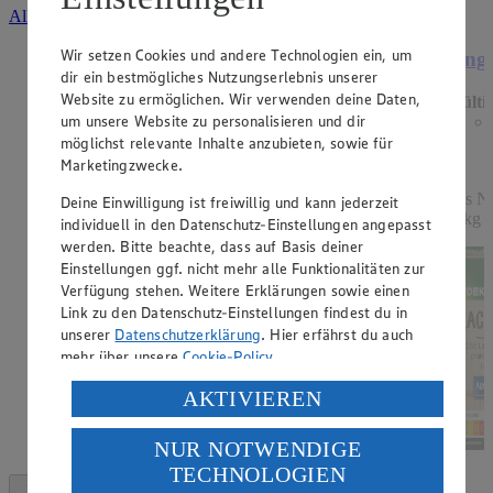
Alle Angebote ansehen
Wir setzen Cookies und andere Technologien ein, um
Angebot:
Kühne Grill- und Würzsaucen
Ange
dir ein bestmögliches Nutzungserlebnis unserer
Website zu ermöglichen. Wir verwenden deine Daten,
Gültig ab 15.08.2026
Gülti
um unsere Website zu personalisieren und dir
0.77
-54%
Rabattierter Preis von 0.77€ (Insgesamt -54%
möglichst relevante Inhalte anzubieten, sowie für
Rabatt)
Marketingzwecke.
versch. Sorten, 250ml Flasche, (1l = 3,08)
aus No
Deine Einwilligung ist freiwillig und kann jederzeit
(1kg 
individuell in den Datenschutz-Einstellungen angepasst
werden. Bitte beachte, dass auf Basis deiner
Einstellungen ggf. nicht mehr alle Funktionalitäten zur
Verfügung stehen. Weitere Erklärungen sowie einen
Link zu den Datenschutz-Einstellungen findest du in
unserer
Datenschutzerklärung
. Hier erfährst du auch
mehr über unsere
Cookie-Policy
.
Verarbeitung deiner personenbezogenen Daten in den
AKTIVIEREN
USA durch Facebook und YouTube:
NUR NOTWENDIGE
Wenn du auf „Aktivieren“ klickst, willigst du im Sinne
TECHNOLOGIEN
des Art. 49 Abs. 1 Satz 1 lit. a) DSGVO ein, dass deine