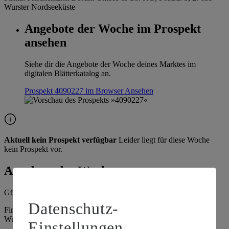
Wurster Nordseeküste
Angebote der Woche im Prospekt
ansehen
Siehe dir die Angebote der Woche deines Marktes im
digitalen Blätterkatalog an.
Prospekt 4090227 im Browser
Ansehen
Aktuell kein Prospekt verfügbar
Leider liegt für diese Woche
kein Prospekt vor.
Angebote der Woche
Gültig vom
10.08.2026
bis zum
15.08.2026
.
Datenschutz-
Firma: Frischemarkt Dorum GmbH & Co. KG, Poststr. 3, 27639
Wurster Nordseeküste
Einstellungen