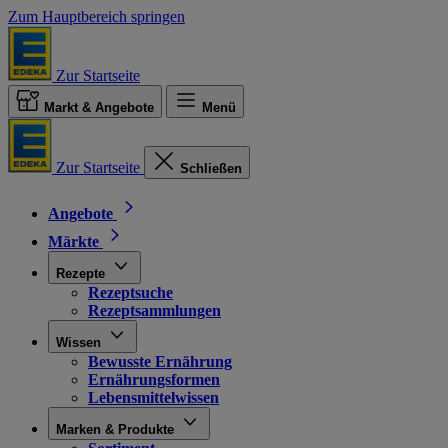
Zum Hauptbereich springen
Zur Startseite
Markt & Angebote
Menü
Zur Startseite
Schließen
Angebote
Märkte
Rezepte
Rezeptsuche
Rezeptsammlungen
Wissen
Bewusste Ernährung
Ernährungsformen
Lebensmittelwissen
Marken & Produkte