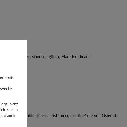
Stephan Wohler (Vorstandsmitglied), Marc Kuhlmann
erlebnis
u
gzwecke.
 ggf. nicht
ink zu den
t du auch
rer), Stephan Wohler (Geschäftsführer), Cedric-Arne von Osterroht