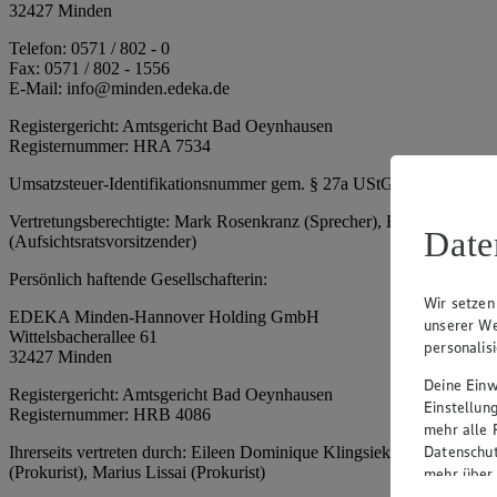
32427 Minden
Telefon: 0571 / 802 - 0
Fax: 0571 / 802 - 1556
E-Mail: info@minden.edeka.de
Registergericht: Amtsgericht Bad Oeynhausen
Registernummer: HRA 7534
Umsatzsteuer-Identifikationsnummer gem. § 27a UStG: DE 2660673
Vertretungsberechtigte: Mark Rosenkranz (Sprecher), Eileen Dominiq
Date
(Aufsichtsratsvorsitzender)
Persönlich haftende Gesellschafterin:
Wir setzen
EDEKA Minden-Hannover Holding GmbH
unserer We
Wittelsbacherallee 61
personalis
32427 Minden
Deine Einwi
Registergericht: Amtsgericht Bad Oeynhausen
Einstellun
Registernummer: HRB 4086
mehr alle 
Datenschut
Ihrerseits vertreten durch: Eileen Dominique Klingsiek (Geschäftsfüh
(Prokurist), Marius Lissai (Prokurist)
mehr über