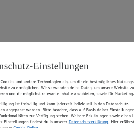
17
ue Klingsiek (Vorstandsmitglied), Ulf-U. Plath (Vorstandsmitglied), 
nschutz-Einstellungen
 Cookies und andere Technologien ein, um dir ein bestmögliches Nutzungs
bsite zu ermöglichen. Wir verwenden deine Daten, um unsere Website z
ieren und dir möglichst relevante Inhalte anzubieten, sowie für Marketin
lligung ist freiwillig und kann jederzeit individuell in den Datenschutz-
gen angepasst werden. Bitte beachte, dass auf Basis deiner Einstellungen
Funktionalitäten zur Verfügung stehen. Weitere Erklärungen sowie einen L
z-Einstellungen findest du in unserer
Datenschutzerklärung
. Hier erfährs
rerin), Mark Rosenkranz (Geschäftsführer), Ulf-U. Plath (Geschäftsfüh
 unsere
Cookie-Policy
.