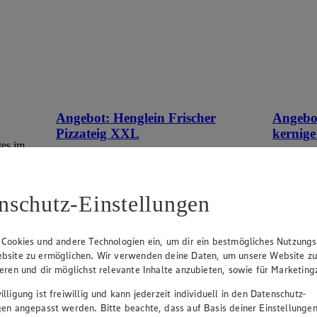
Angebot:
Henglein Frischer
Angebo
Pizzateig XXL
kernige
tes im
Gültig ab 08.08.2026
Gültig ab
1.11
-60%
0.9
Rabattierter Preis von 1.11€ (Insgesamt
Rab
nschutz-Einstellungen
-60% Rabatt)
-41
auf Backpapier, schmeckt wie selbstgemacht,
500g Pack
550g Packung, (1kg = 2,02)
 Cookies und andere Technologien ein, um dir ein bestmögliches Nutzungs
bsite zu ermöglichen. Wir verwenden deine Daten, um unsere Website z
ieren und dir möglichst relevante Inhalte anzubieten, sowie für Marketin
lligung ist freiwillig und kann jederzeit individuell in den Datenschutz-
gen angepasst werden. Bitte beachte, dass auf Basis deiner Einstellungen