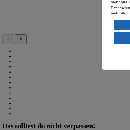
mehr alle 
Datenschut
mehr über
Verarbeit
Wenn du au
ein, dass 
einem nach
Risiko ein
Informatio
Das solltest du nicht verpassen!