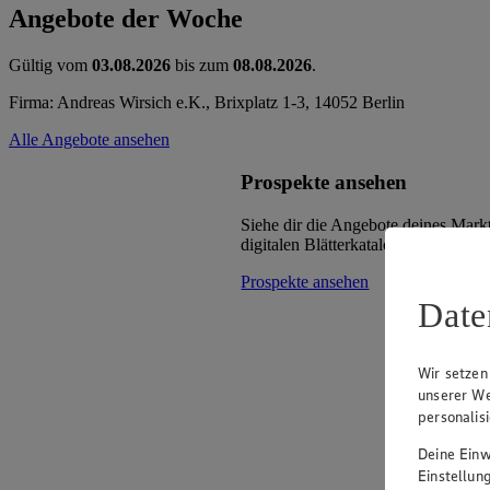
Angebote der Woche
Gültig vom
03.08.2026
bis zum
08.08.2026
.
Firma: Andreas Wirsich e.K., Brixplatz 1-3, 14052 Berlin
Alle Angebote ansehen
Prospekte ansehen
Siehe dir die Angebote deines Mark
digitalen Blätterkatalog an.
Prospekte ansehen
Date
Wir setzen
unserer We
personalis
Deine Einwi
Einstellun