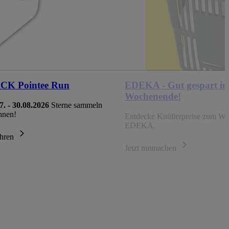
K Pointee Run
EDEKA - Gut gespart in
Wochenende!
7. - 30.08.2026
Sterne sammeln
nnen!
Entdecke Knüllerpreise zum Wo
EDEKA.
ahren
Jetzt mitmachen