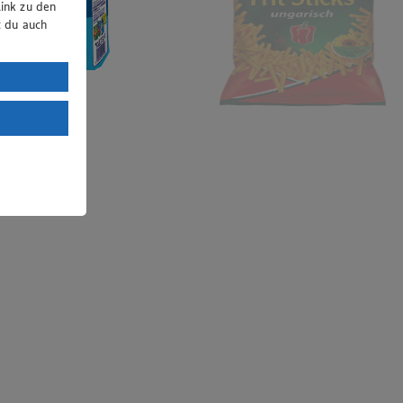
ink zu den
t du auch
uTube:
. a) DSGVO
Land mit
esteht das