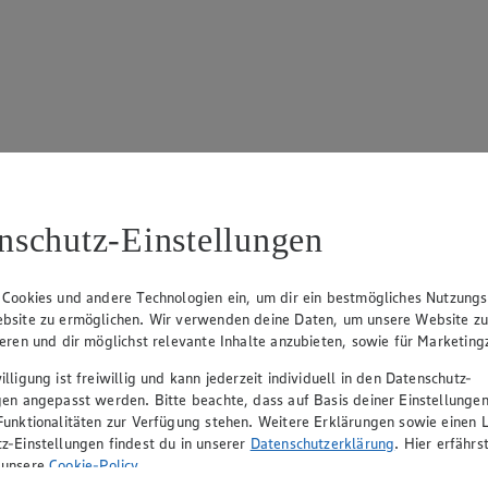
17
ue Klingsiek (Vorstandsmitglied), Ulf-U. Plath (Vorstandsmitglied), 
nschutz-Einstellungen
 Cookies und andere Technologien ein, um dir ein bestmögliches Nutzungs
bsite zu ermöglichen. Wir verwenden deine Daten, um unsere Website z
ieren und dir möglichst relevante Inhalte anzubieten, sowie für Marketin
lligung ist freiwillig und kann jederzeit individuell in den Datenschutz-
gen angepasst werden. Bitte beachte, dass auf Basis deiner Einstellungen
Funktionalitäten zur Verfügung stehen. Weitere Erklärungen sowie einen L
z-Einstellungen findest du in unserer
Datenschutzerklärung
. Hier erfährs
rerin), Mark Rosenkranz (Geschäftsführer), Ulf-U. Plath (Geschäftsfüh
 unsere
Cookie-Policy
.