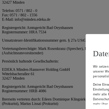
32427 Minden
Telefon: 0571 / 802 - 0
Fax: 0571 / 802 - 1556
E-Mail: info@minden.edeka.de
Registergericht: Amtsgericht Bad Oeynhausen
Registernummer: HRA 7534
Umsatzsteuer-Identifikationsnummer gem. § 27a UStG: DE 2660673
Vertretungsberechtigte: Mark Rosenkranz (Sprecher), Eileen Dominiq
Date
(Aufsichtsratsvorsitzender)
Persönlich haftende Gesellschafterin:
Wir setzen
EDEKA Minden-Hannover Holding GmbH
unserer We
Wittelsbacherallee 61
personalis
32427 Minden
Deine Einwi
Registergericht: Amtsgericht Bad Oeynhausen
Einstellun
Registernummer: HRB 4086
mehr alle 
Datenschut
Ihrerseits vertreten durch: Eileen Dominique Klingsiek (Geschäftsfüh
(Prokurist), Marius Lissai (Prokurist)
mehr über