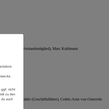
Stephan Wohler (Vorstandsmitglied), Marc Kuhlmann
erlebnis
u
gzwecke.
 ggf. nicht
ink zu den
t du auch
rer), Stephan Wohler (Geschäftsführer), Cedric-Arne von Osterroht