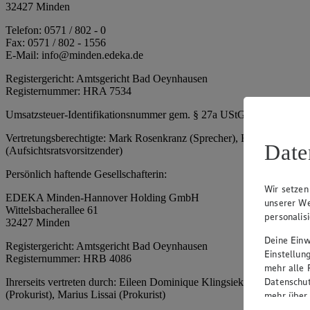
32427 Minden
Telefon: 0571 / 802 - 0
Fax: 0571 / 802 - 1556
E-Mail: info@minden.edeka.de
Registergericht: Amtsgericht Bad Oeynhausen
Registernummer: HRA 7534
Umsatzsteuer-Identifikationsnummer gem. § 27a UStG: DE 2660673
Vertretungsberechtigte: Mark Rosenkranz (Sprecher), Eileen Dominiq
Date
(Aufsichtsratsvorsitzender)
Persönlich haftende Gesellschafterin:
Wir setzen
EDEKA Minden-Hannover Holding GmbH
unserer We
Wittelsbacherallee 61
personalis
32427 Minden
Deine Einwi
Registergericht: Amtsgericht Bad Oeynhausen
Einstellun
Registernummer: HRB 4086
mehr alle 
Datenschut
Ihrerseits vertreten durch: Eileen Dominique Klingsiek (Geschäftsfüh
(Prokurist), Marius Lissai (Prokurist)
mehr über