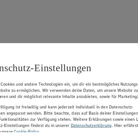
17
ue Klingsiek (Vorstandsmitglied), Ulf-U. Plath (Vorstandsmitglied), 
nschutz-Einstellungen
 Cookies und andere Technologien ein, um dir ein bestmögliches Nutzungs
bsite zu ermöglichen. Wir verwenden deine Daten, um unsere Website z
ieren und dir möglichst relevante Inhalte anzubieten, sowie für Marketin
lligung ist freiwillig und kann jederzeit individuell in den Datenschutz-
gen angepasst werden. Bitte beachte, dass auf Basis deiner Einstellungen
Funktionalitäten zur Verfügung stehen. Weitere Erklärungen sowie einen L
z-Einstellungen findest du in unserer
Datenschutzerklärung
. Hier erfährs
rerin), Mark Rosenkranz (Geschäftsführer), Ulf-U. Plath (Geschäftsfüh
 unsere
Cookie-Policy
.