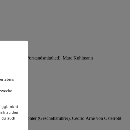
Stephan Wohler (Vorstandsmitglied), Marc Kuhlmann
erlebnis
u
gzwecke.
 ggf. nicht
ink zu den
t du auch
rer), Stephan Wohler (Geschäftsführer), Cedric-Arne von Osterroht