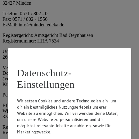
32427 Minden
Telefon: 0571 / 802 - 0
Fax: 0571 / 802 - 1556
E-Mail: info@minden.edeka.de
Registergericht: Amtsgericht Bad Oeynhausen
Registernummer: HRA 7534
Umsatzsteuer-Identifikationsnummer gem. § 27a UStG: DE
266067317
Vertretungsberechtigte: Mark Rosenkranz (Sprecher), Eileen
Datenschutz-
Dominique Klingsiek (Vorstandsmitglied), Ulf-U. Plath
(Vorstandsmitglied), Stephan Wohler (Vorstandsmitglied), Marc
Einstellungen
Kuhlmann (Aufsichtsratsvorsitzender)
Persönlich haftende Gesellschafterin:
Wir setzen Cookies und andere Technologien ein, um
EDEKA Minden-Hannover Holding GmbH
dir ein bestmögliches Nutzungserlebnis unserer
Wittelsbacherallee 61
Website zu ermöglichen. Wir verwenden deine Daten,
32427 Minden
um unsere Website zu personalisieren und dir
möglichst relevante Inhalte anzubieten, sowie für
Registergericht: Amtsgericht Bad Oeynhausen
Marketingzwecke.
Registernummer: HRB 4086