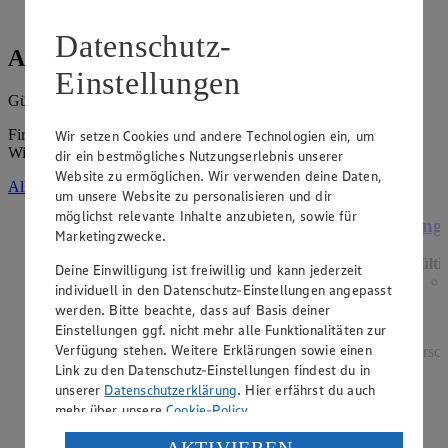
Datenschutz-
Angebote der Woche
Einstellungen
Gültig vom
03.08.2026
bis zum
08.08.2026
.
Firma: EDEKA-Markt Minden-Hannover GmbH,
Wir setzen Cookies und andere Technologien ein, um
Wittelsbacherallee 61, 32427 Minden
dir ein bestmögliches Nutzungserlebnis unserer
Website zu ermöglichen. Wir verwenden deine Daten,
Alle Angebote ansehen
um unsere Website zu personalisieren und dir
möglichst relevante Inhalte anzubieten, sowie für
Angebot:
Grünländer
Ange
Marketingzwecke.
Gültig ab 06.08.2026
Gülti
Deine Einwilligung ist freiwillig und kann jederzeit
1.49
-44%
individuell in den Datenschutz-Einstellungen angepasst
Rabattierter Preis von 1.49€ (Insgesamt -44%
werden. Bitte beachte, dass auf Basis deiner
Rabatt)
Einstellungen ggf. nicht mehr alle Funktionalitäten zur
Verfügung stehen. Weitere Erklärungen sowie einen
dt. Schnittkäse, in Würfeln oder Scheiben, versch.
versch
Link zu den Datenschutz-Einstellungen findest du in
Sorten und Fettstufen, 120/140g Packung, (1kg =
12,42/10,64)
unserer
Datenschutzerklärung
. Hier erfährst du auch
mehr über unsere
Cookie-Policy
.
Verarbeitung deiner personenbezogenen Daten in den
AKTIVIEREN