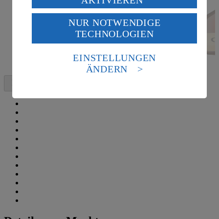
USA durch Facebook und YouTube:
NUR NOTWENDIGE
Wenn du auf „Aktivieren“ klickst, willigst du im Sinne
TECHNOLOGIEN
des Art. 49 Abs. 1 Satz 1 lit. a) DSGVO ein, dass deine
Daten in den USA verarbeitet werden. Der EuGH sieht
die USA als Land mit einem nach europäischen
EINSTELLUNGEN
Standards nicht angemessenen Datenschutzniveau an.
ÄNDERN
Es besteht das Risiko eines Zugriffs durch US-
amerikanische Behörden.
Informationen zum Herausgeber der Seite findest du
im
Impressum