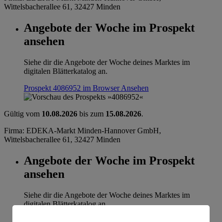
Wittelsbacherallee 61, 32427 Minden
Angebote der Woche im Prospekt
ansehen
Siehe dir die Angebote der Woche deines Marktes im
digitalen Blätterkatalog an.
Prospekt 4086952 im Browser
Ansehen
Gültig vom
10.08.2026
bis zum
15.08.2026
.
Firma: EDEKA-Markt Minden-Hannover GmbH,
Wittelsbacherallee 61, 32427 Minden
Angebote der Woche im Prospekt
ansehen
Siehe dir die Angebote der Woche deines Marktes im
digitalen Blätterkatalog an.
Prospekt 4086952 im Browser
Ansehen