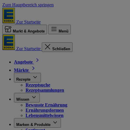
Zum Hauptbereich springen
Zur Startseite
Markt & Angebote
Menü
Zur Startseite
Schließen
Angebote
Märkte
Rezepte
Rezeptsuche
Rezeptsammlungen
Wissen
Bewusste Ernährung
Ernährungsformen
Lebensmittelwissen
Marken & Produkte