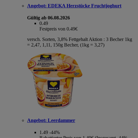
Angebot:
EDEKA Herzstücke Fruchtjoghurt
Gültig ab 06.08.2026
0.49
Festpreis von 0.49€
versch. Sorten, 3,8% Fettgehalt Aktion : 3 Becher 1kg
= 2,47, 1,11, 150g Becher, (1kg = 3,27)
Angebot:
Leerdammer
1.49
-44%
Rabattierter Preis von 1.49€ (Insgesamt -44%