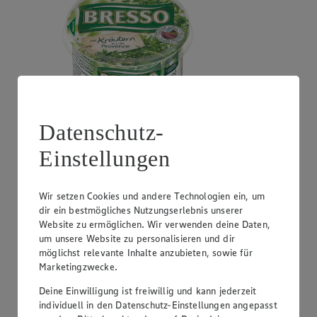
Datenschutz-
Angebot:
GUT&GÜNSTIG Crème Fraîche
Einstellungen
0.99
Festpreis von 0.99€
Wir setzen Cookies und andere Technologien ein, um
natur oder Kräuter, perfekt zum Kochen, 30% Fett,
dir ein bestmögliches Nutzungserlebnis unserer
200g Becher, (1kg = 4,95)
Website zu ermöglichen. Wir verwenden deine Daten,
um unsere Website zu personalisieren und dir
möglichst relevante Inhalte anzubieten, sowie für
Marketingzwecke.
Deine Einwilligung ist freiwillig und kann jederzeit
individuell in den Datenschutz-Einstellungen angepasst