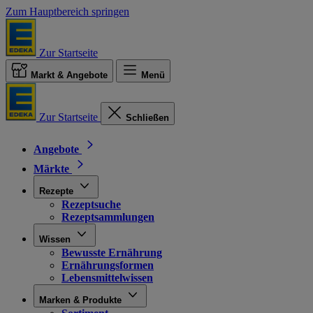
Zum Hauptbereich springen
Zur Startseite
Markt & Angebote
Menü
Zur Startseite
Schließen
Angebote
Märkte
Rezepte
Rezeptsuche
Rezeptsammlungen
Wissen
Bewusste Ernährung
Ernährungsformen
Lebensmittelwissen
Marken & Produkte