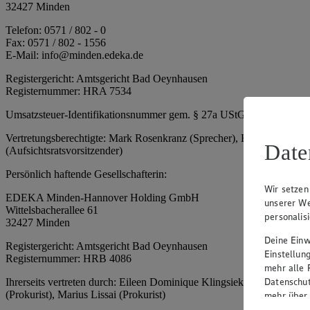
32427 Minden
Telefon: 0571 / 802 - 0
Fax: 0571 / 802 - 1556
E-Mail: info@minden.edeka.de
Registergericht: Amtsgericht Bad Oeynhausen
Registernummer: HRA 7534
Umsatzsteuer-Identifikationsnummer gem. § 27a UStG: DE 2660673
Vertretungsberechtigte: Mark Rosenkranz (Sprecher), Eileen Dominiq
Date
(Aufsichtsratsvorsitzender)
Persönlich haftende Gesellschafterin:
Wir setzen
EDEKA Minden-Hannover Holding GmbH
unserer We
Wittelsbacherallee 61
personalis
32427 Minden
Deine Einwi
Registergericht: Amtsgericht Bad Oeynhausen
Einstellun
Registernummer: HRB 4086
mehr alle 
Datenschut
Ihrerseits vertreten durch: Eileen Dominique Klingsiek (Geschäftsfüh
(Prokurist), Marius Lissai (Prokurist)
mehr über