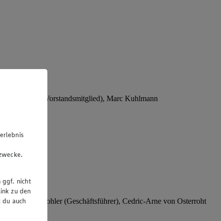
Stephan Wohler (Vorstandsmitglied), Marc Kuhlmann
erlebnis
u
gzwecke.
 ggf. nicht
ink zu den
t du auch
rer), Stephan Wohler (Geschäftsführer), Cedric-Arne von Osterroht