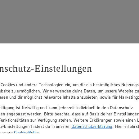
17
ue Klingsiek (Vorstandsmitglied), Ulf-U. Plath (Vorstandsmitglied), 
nschutz-Einstellungen
 Cookies und andere Technologien ein, um dir ein bestmögliches Nutzungs
bsite zu ermöglichen. Wir verwenden deine Daten, um unsere Website z
ieren und dir möglichst relevante Inhalte anzubieten, sowie für Marketin
lligung ist freiwillig und kann jederzeit individuell in den Datenschutz-
gen angepasst werden. Bitte beachte, dass auf Basis deiner Einstellungen
Funktionalitäten zur Verfügung stehen. Weitere Erklärungen sowie einen L
z-Einstellungen findest du in unserer
Datenschutzerklärung
. Hier erfährs
rerin), Mark Rosenkranz (Geschäftsführer), Ulf-U. Plath (Geschäftsfüh
 unsere
Cookie-Policy
.