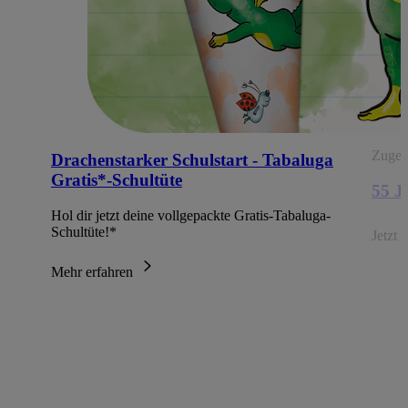
Zugehö
Drachenstarker Schulstart - Tabaluga
Gratis*-Schultüte
55 
Hol dir jetzt deine vollgepackte Gratis-Tabaluga-
Schultüte!*
Jetzt 
Mehr erfahren