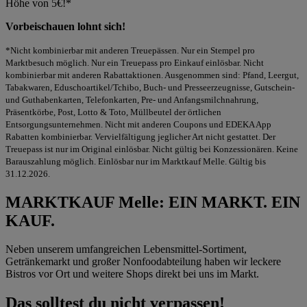
Höhe von 5€!*
Vorbeischauen lohnt sich!
*Nicht kombinierbar mit anderen Treuepässen. Nur ein Stempel pro
Marktbesuch möglich. Nur ein Treuepass pro Einkauf einlösbar. Nicht
kombinierbar mit anderen Rabattaktionen. Ausgenommen sind: Pfand, Leergut,
Tabakwaren, Eduschoartikel/Tchibo, Buch- und Presseerzeugnisse, Gutschein-
und Guthabenkarten, Telefonkarten, Pre- und Anfangsmilchnahrung,
Präsentkörbe, Post, Lotto & Toto, Müllbeutel der örtlichen
Entsorgungsunternehmen. Nicht mit anderen Coupons und EDEKA App
Rabatten kombinierbar. Vervielfältigung jeglicher Art nicht gestattet. Der
Treuepass ist nur im Original einlösbar. Nicht gültig bei Konzessionären. Keine
Barauszahlung möglich. Einlösbar nur im Marktkauf Melle. Gültig bis
31.12.2026.
MARKTKAUF Melle: EIN MARKT. EIN
KAUF.
Neben unserem umfangreichen Lebensmittel-Sortiment,
Getränkemarkt und großer Nonfoodabteilung haben wir leckere
Bistros vor Ort und weitere Shops direkt bei uns im Markt.
Das solltest du nicht verpassen!