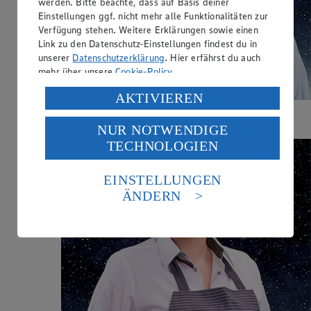
werden. Bitte beachte, dass auf Basis deiner
Einstellungen ggf. nicht mehr alle Funktionalitäten zur
Verfügung stehen. Weitere Erklärungen sowie einen
Link zu den Datenschutz-Einstellungen findest du in
unserer
Datenschutzerklärung
. Hier erfährst du auch
mehr über unsere
Cookie-Policy
.
Verarbeitung deiner personenbezogenen Daten in den
AKTIVIEREN
USA durch Facebook und YouTube:
Thorsten Broszeit
- Abteilungsverantwortlicher
der Obst- und Gemüseabteilung
NUR NOTWENDIGE
Wenn du auf „Aktivieren“ klickst, willigst du im Sinne
TECHNOLOGIEN
des Art. 49 Abs. 1 Satz 1 lit. a) DSGVO ein, dass deine
Daten in den USA verarbeitet werden. Der EuGH sieht
die USA als Land mit einem nach europäischen
EINSTELLUNGEN
Standards nicht angemessenen Datenschutzniveau an.
ÄNDERN
Es besteht das Risiko eines Zugriffs durch US-
amerikanische Behörden.
Informationen zum Herausgeber der Seite findest du
im
Impressum