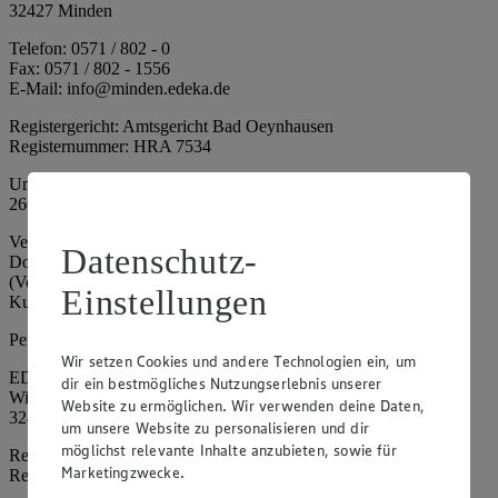
32427 Minden
Telefon: 0571 / 802 - 0
Fax: 0571 / 802 - 1556
E-Mail: info@minden.edeka.de
Registergericht: Amtsgericht Bad Oeynhausen
Registernummer: HRA 7534
Umsatzsteuer-Identifikationsnummer gem. § 27a UStG: DE
266067317
Vertretungsberechtigte: Mark Rosenkranz (Sprecher), Eileen
Datenschutz-
Dominique Klingsiek (Vorstandsmitglied), Ulf-U. Plath
(Vorstandsmitglied), Stephan Wohler (Vorstandsmitglied), Marc
Einstellungen
Kuhlmann (Aufsichtsratsvorsitzender)
Persönlich haftende Gesellschafterin:
Wir setzen Cookies und andere Technologien ein, um
EDEKA Minden-Hannover Holding GmbH
dir ein bestmögliches Nutzungserlebnis unserer
Wittelsbacherallee 61
Website zu ermöglichen. Wir verwenden deine Daten,
32427 Minden
um unsere Website zu personalisieren und dir
möglichst relevante Inhalte anzubieten, sowie für
Registergericht: Amtsgericht Bad Oeynhausen
Marketingzwecke.
Registernummer: HRB 4086