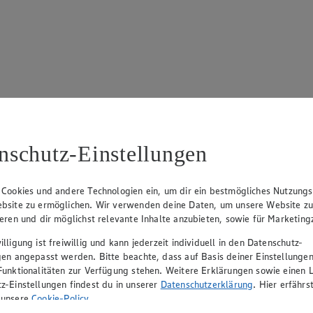
17
ue Klingsiek (Vorstandsmitglied), Ulf-U. Plath (Vorstandsmitglied), 
nschutz-Einstellungen
 Cookies und andere Technologien ein, um dir ein bestmögliches Nutzungs
bsite zu ermöglichen. Wir verwenden deine Daten, um unsere Website z
ieren und dir möglichst relevante Inhalte anzubieten, sowie für Marketin
lligung ist freiwillig und kann jederzeit individuell in den Datenschutz-
gen angepasst werden. Bitte beachte, dass auf Basis deiner Einstellungen
Funktionalitäten zur Verfügung stehen. Weitere Erklärungen sowie einen L
z-Einstellungen findest du in unserer
Datenschutzerklärung
. Hier erfährs
rerin), Mark Rosenkranz (Geschäftsführer), Ulf-U. Plath (Geschäftsfüh
 unsere
Cookie-Policy
.