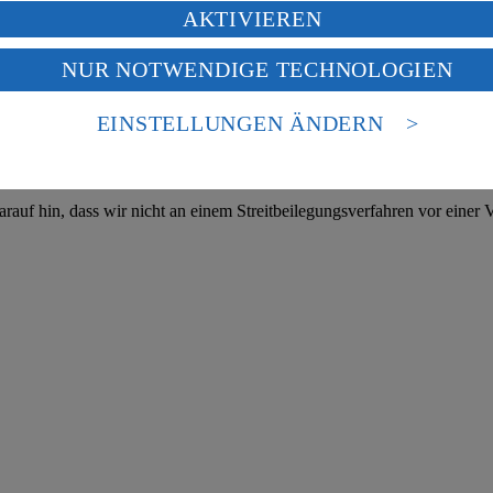
ung deiner personenbezogenen Daten in den USA durch Facebook und Yo
AKTIVIEREN
f „Aktivieren“ klickst, willigst du im Sinne des Art. 49 Abs. 1 Satz 1 lit
NUR NOTWENDIGE TECHNOLOGIEN
eber gewährt Ihnen jedoch das Recht, den auf dieser Website bereitgest
deine Daten in den USA verarbeitet werden. Der EuGH sieht die USA als 
icherung und Vervielfältigung von Bildmaterial oder Grafiken aus dieser 
 europäischen Standards nicht angemessenen Datenschutzniveau an. Es b
es Zugriffs durch US-amerikanische Behörden.
EINSTELLUNGEN ÄNDERN
Angebotsinformationen verantwortlich. Firma und Anschriften unserer Mär
nen zum Herausgeber der Seite findest du im
Impressum
uf hin, dass wir nicht an einem Streitbeilegungsverfahren vor einer V