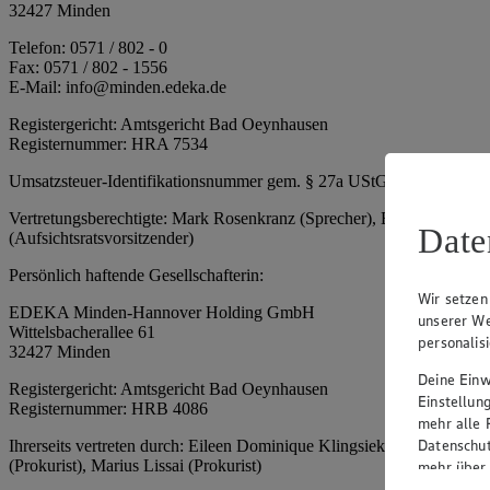
32427 Minden
Telefon: 0571 / 802 - 0
Fax: 0571 / 802 - 1556
E-Mail: info@minden.edeka.de
Registergericht: Amtsgericht Bad Oeynhausen
Registernummer: HRA 7534
Umsatzsteuer-Identifikationsnummer gem. § 27a UStG: DE 2660673
Vertretungsberechtigte: Mark Rosenkranz (Sprecher), Eileen Dominiq
Date
(Aufsichtsratsvorsitzender)
Persönlich haftende Gesellschafterin:
Wir setzen
EDEKA Minden-Hannover Holding GmbH
unserer We
Wittelsbacherallee 61
personalis
32427 Minden
Deine Einwi
Registergericht: Amtsgericht Bad Oeynhausen
Einstellun
Registernummer: HRB 4086
mehr alle 
Datenschut
Ihrerseits vertreten durch: Eileen Dominique Klingsiek (Geschäftsfüh
(Prokurist), Marius Lissai (Prokurist)
mehr über