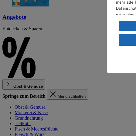
mehr alle 
Datenschut
mehr über
Angebote
Verarbeit
Entdecken & Sparen
Wenn du au
ein, dass 
einem nach
Risiko ein
Informatio
Obst & Gemüse
Springe zum Bereich
Menü schließen
Obst & Gemüse
Molkerei & Käse
Grundnahrung
Tiefkühl
Fisch & Meeresfrüchte
Fleisch & Wurst