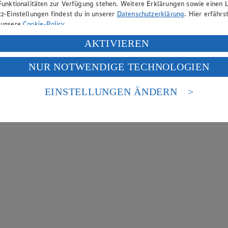
Funktionalitäten zur Verfügung stehen. Weitere Erklärungen sowie einen L
z-Einstellungen findest du in unserer
Datenschutzerklärung
. Hier erfährs
 unsere
Cookie-Policy
.
ung deiner personenbezogenen Daten in den USA durch Facebook und Yo
AKTIVIEREN
f „Aktivieren“ klickst, willigst du im Sinne des Art. 49 Abs. 1 Satz 1 lit
NUR NOTWENDIGE TECHNOLOGIEN
deine Daten in den USA verarbeitet werden. Der EuGH sieht die USA als 
 europäischen Standards nicht angemessenen Datenschutzniveau an. Es b
es Zugriffs durch US-amerikanische Behörden.
EINSTELLUNGEN ÄNDERN
nen zum Herausgeber der Seite findest du im
Impressum