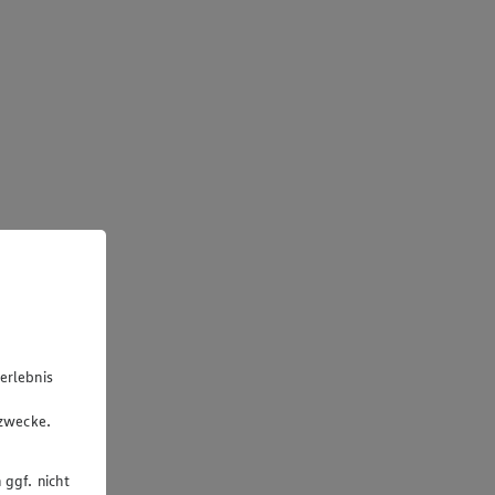
erlebnis
u
gzwecke.
 ggf. nicht