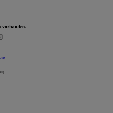
en vorhanden.
n
ons
tt)