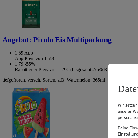
Angebot:
Pirulo Eis Multipackung
1.59
App
App Preis von 1.59€
1.79
-55%
Rabattierter Preis von 1.79€ (Insgesamt -55% Rabatt)
tiefgefroren, versch. Sorten, z.B. Watermelon, 365ml
Date
Wir setzen
unserer We
personalis
Deine Einwi
Einstellun