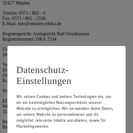
32427 Minden
Telefon: 0571 / 802 - 0
Fax: 0571 / 802 - 1556
E-Mail: info@minden.edeka.de
Registergericht: Amtsgericht Bad Oeynhausen
Registernummer: HRA 7534
Umsatzsteuer-Identifikationsnummer gem. § 27a UStG: DE
266067317
Vertretungsberechtigte: Mark Rosenkranz (Sprecher), Eileen
Datenschutz-
Dominique Klingsiek (Vorstandsmitglied), Ulf-U. Plath
(Vorstandsmitglied), Stephan Wohler (Vorstandsmitglied), Marc
Einstellungen
Kuhlmann (Aufsichtsratsvorsitzender)
Persönlich haftende Gesellschafterin:
Wir setzen Cookies und andere Technologien ein, um
EDEKA Minden-Hannover Holding GmbH
dir ein bestmögliches Nutzungserlebnis unserer
Wittelsbacherallee 61
Website zu ermöglichen. Wir verwenden deine Daten,
32427 Minden
um unsere Website zu personalisieren und dir
möglichst relevante Inhalte anzubieten, sowie für
Registergericht: Amtsgericht Bad Oeynhausen
Marketingzwecke.
Registernummer: HRB 4086