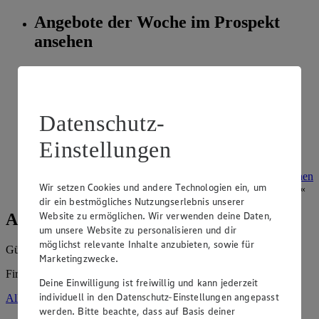
Angebote der Woche im Prospekt
ansehen
Siehe dir die Angebote der Woche deines Marktes im
digitalen Blätterkatalog an.
Prospekt 4077187 im Browser
Ansehen
Datenschutz-
Einstellungen
Super Sommer Spar-Pass 2026
Prospekt Super Sommer Spar-Pass 2026 im Browser
Ansehen
Wir setzen Cookies und andere Technologien ein, um
dir ein bestmögliches Nutzungserlebnis unserer
Website zu ermöglichen. Wir verwenden deine Daten,
Angebote der Woche
um unsere Website zu personalisieren und dir
möglichst relevante Inhalte anzubieten, sowie für
Gültig vom
03.08.2026
bis zum
08.08.2026
.
Marketingzwecke.
Firma: Daniel Hinze e.K., Overwegstr. 10, 06618 Naumburg
Deine Einwilligung ist freiwillig und kann jederzeit
individuell in den Datenschutz-Einstellungen angepasst
Alle Angebote ansehen
werden. Bitte beachte, dass auf Basis deiner