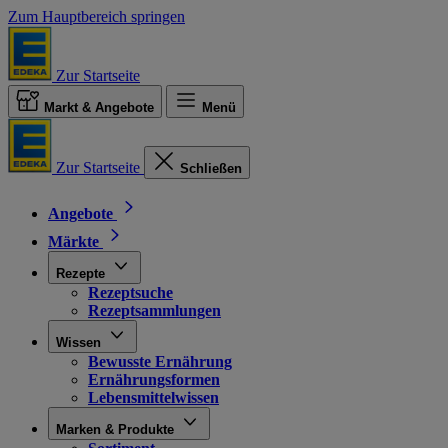
Zum Hauptbereich springen
Zur Startseite
Markt & Angebote
Menü
Zur Startseite
Schließen
Angebote
Märkte
Rezepte
Rezeptsuche
Rezeptsammlungen
Wissen
Bewusste Ernährung
Ernährungsformen
Lebensmittelwissen
Marken & Produkte