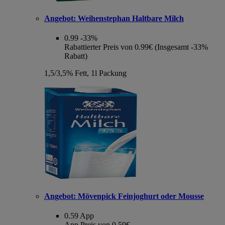
Angebot:
Weihenstephan Haltbare Milch
0.99
-33%
Rabattierter Preis von 0.99€ (Insgesamt -33%
Rabatt)
1,5/3,5% Fett, 1l Packung
Angebot:
Mövenpick Feinjoghurt oder Mousse
0.59
App
App Preis von 0.59€