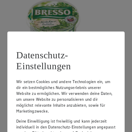
Datenschutz-
Mehr laden
Einstellungen
Grundnahrung
Wir setzen Cookies und andere Technologien ein, um
Angebot:
Rustikales Baguette Zwiebel oder
Peperoni
dir ein bestmögliches Nutzungserlebnis unserer
Website zu ermöglichen. Wir verwenden deine Daten,
Gültig ab 08.08.2026
um unsere Website zu personalisieren und dir
0.79
-20%
möglichst relevante Inhalte anzubieten, sowie für
Rabattierter Preis von 0.79€ (Insgesamt -20%
Marketingzwecke.
Rabatt)
Deine Einwilligung ist freiwillig und kann jederzeit
mit knuspriger Kruste, 300g Laib, (1kg = 2,63)
individuell in den Datenschutz-Einstellungen angepasst