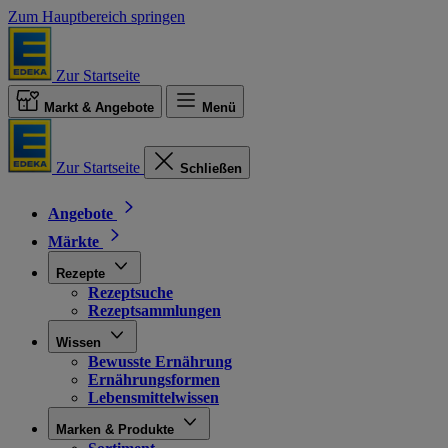
Zum Hauptbereich springen
Zur Startseite
Markt & Angebote
Menü
Zur Startseite
Schließen
Angebote
Märkte
Rezepte
Rezeptsuche
Rezeptsammlungen
Wissen
Bewusste Ernährung
Ernährungsformen
Lebensmittelwissen
Marken & Produkte