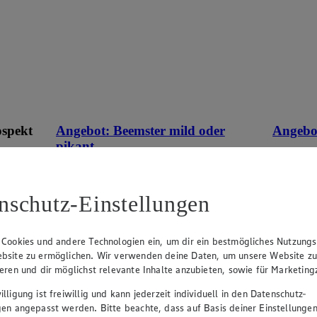
ospekt
Angebot:
Beemster mild oder
Angebo
pikant
Gültig ab
1.7
eines
Gültig ab 13.08.2026
Rab
an.
0.99
-44%
-28
nschutz-Einstellungen
Rabattierter Preis von 0.99€ (Insgesamt
ehen
-44% Rabatt)
versch. S
holl. Schnittkäse, vollmundiger Geschmack,
 Cookies und andere Technologien ein, um dir ein bestmögliches Nutzungs
48% Fett i. Tr., 100g, (1kg = 9,90)
bsite zu ermöglichen. Wir verwenden deine Daten, um unsere Website z
ieren und dir möglichst relevante Inhalte anzubieten, sowie für Marketin
lligung ist freiwillig und kann jederzeit individuell in den Datenschutz-
gen angepasst werden. Bitte beachte, dass auf Basis deiner Einstellungen