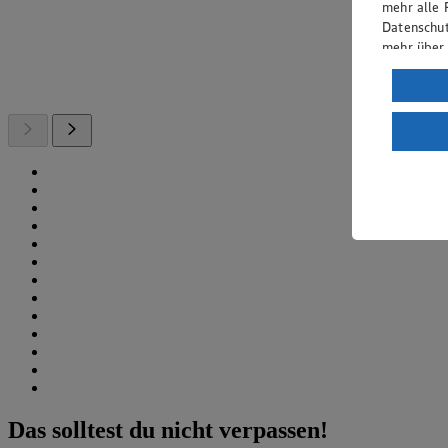
mehr alle 
Datenschut
mehr über
Verarbeit
Wenn du au
ein, dass 
einem nach
Risiko ein
Informatio
Das solltest du nicht verpassen!