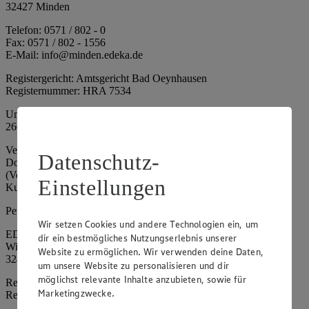
32427 Minden
Telefon: 0571 / 802 - 0
Fax: 0571 / 802 - 1556
E-Mail: info@minden.edeka.de
Registergericht: Amtsgericht Bad Oeynhausen
Registernummer: HRA 7534
Umsatzsteuer-Identifikationsnummer gem. § 27a UStG: DE
266067317
Vertretungsberechtigte: Mark Rosenkranz (Sprecher), Eileen
Datenschutz-
Dominique Klingsiek (Vorstandsmitglied), Ulf-U. Plath
(Vorstandsmitglied), Stephan Wohler (Vorstandsmitglied), Marc
Einstellungen
Kuhlmann (Aufsichtsratsvorsitzender)
Persönlich haftende Gesellschafterin:
Wir setzen Cookies und andere Technologien ein, um
EDEKA Minden-Hannover Holding GmbH
dir ein bestmögliches Nutzungserlebnis unserer
Wittelsbacherallee 61
Website zu ermöglichen. Wir verwenden deine Daten,
32427 Minden
um unsere Website zu personalisieren und dir
möglichst relevante Inhalte anzubieten, sowie für
Registergericht: Amtsgericht Bad Oeynhausen
Marketingzwecke.
Registernummer: HRB 4086