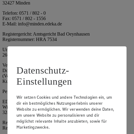
32427 Minden
Telefon: 0571 / 802 - 0
Fax: 0571 / 802 - 1556
E-Mail: info@minden.edeka.de
Registergericht: Amtsgericht Bad Oeynhausen
Registernummer: HRA 7534
Umsatzsteuer-Identifikationsnummer gem. § 27a UStG: DE
266067317
Vertretungsberechtigte: Mark Rosenkranz (Sprecher), Eileen
Datenschutz-
Dominique Klingsiek (Vorstandsmitglied), Ulf-U. Plath
(Vorstandsmitglied), Stephan Wohler (Vorstandsmitglied), Marc
Einstellungen
Kuhlmann (Aufsichtsratsvorsitzender)
Persönlich haftende Gesellschafterin:
Wir setzen Cookies und andere Technologien ein, um
EDEKA Minden-Hannover Holding GmbH
dir ein bestmögliches Nutzungserlebnis unserer
Wittelsbacherallee 61
Website zu ermöglichen. Wir verwenden deine Daten,
32427 Minden
um unsere Website zu personalisieren und dir
möglichst relevante Inhalte anzubieten, sowie für
Registergericht: Amtsgericht Bad Oeynhausen
Marketingzwecke.
Registernummer: HRB 4086