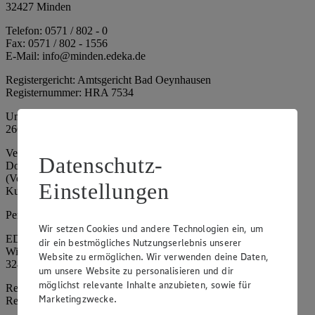
32427 Minden
Telefon: 0571 / 802 - 0
Fax: 0571 / 802 - 1556
E-Mail: info@minden.edeka.de
Registergericht: Amtsgericht Bad Oeynhausen
Registernummer: HRA 7534
Umsatzsteuer-Identifikationsnummer gem. § 27a UStG: DE
266067317
Vertretungsberechtigte: Mark Rosenkranz (Sprecher), Eileen
Datenschutz-
Dominique Klingsiek (Vorstandsmitglied), Ulf-U. Plath
(Vorstandsmitglied), Stephan Wohler (Vorstandsmitglied), Marc
Einstellungen
Kuhlmann (Aufsichtsratsvorsitzender)
Persönlich haftende Gesellschafterin:
Wir setzen Cookies und andere Technologien ein, um
EDEKA Minden-Hannover Holding GmbH
dir ein bestmögliches Nutzungserlebnis unserer
Wittelsbacherallee 61
Website zu ermöglichen. Wir verwenden deine Daten,
32427 Minden
um unsere Website zu personalisieren und dir
möglichst relevante Inhalte anzubieten, sowie für
Registergericht: Amtsgericht Bad Oeynhausen
Marketingzwecke.
Registernummer: HRB 4086