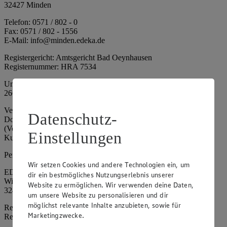
32427 Minden
Telefon: 0571 / 802 - 0
Fax: 0571 / 802 - 1556
E-Mail: info@minden.edeka.de
Registergericht: Amtsgericht Bad Oeynhausen
Registernummer: HRA 7534
Umsatzsteuer-Identifikationsnummer gem. § 27a UStG: DE
266067317
Vertretungsberechtigte: Mark Rosenkranz (Sprecher), Eileen
Datenschutz-
Dominique Klingsiek (Vorstandsmitglied), Ulf-U. Plath
(Vorstandsmitglied), Stephan Wohler (Vorstandsmitglied), Marc
Einstellungen
Kuhlmann (Aufsichtsratsvorsitzender)
Persönlich haftende Gesellschafterin:
Wir setzen Cookies und andere Technologien ein, um
EDEKA Minden-Hannover Holding GmbH
dir ein bestmögliches Nutzungserlebnis unserer
Wittelsbacherallee 61
Website zu ermöglichen. Wir verwenden deine Daten,
32427 Minden
um unsere Website zu personalisieren und dir
möglichst relevante Inhalte anzubieten, sowie für
Registergericht: Amtsgericht Bad Oeynhausen
Marketingzwecke.
Registernummer: HRB 4086