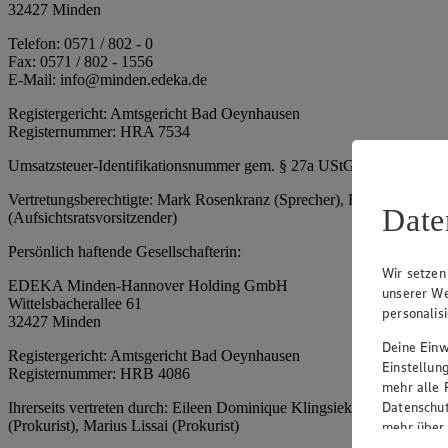
32427 Minden
Telefon: 0571 / 802 - 0
Fax: 0571 / 802 - 1556
E-Mail: info@minden.edeka.de
Registergericht: Amtsgericht Bad Oeynhausen
Registernummer: HRA 7534
Umsatzsteuer-Identifikationsnummer gem. § 27a UStG: DE 2660673
Vertretungsberechtigte: Mark Rosenkranz (Sprecher), Eileen Dominiq
Date
(Aufsichtsratsvorsitzender)
Persönlich haftende Gesellschafterin:
Wir setzen
EDEKA Minden-Hannover Holding GmbH
unserer We
Wittelsbacherallee 61
personalis
32427 Minden
Deine Einwi
Registergericht: Amtsgericht Bad Oeynhausen
Einstellun
Registernummer: HRB 4086
mehr alle 
Datenschut
Ihrerseits vertreten durch: Eileen Dominique Klingsiek (Geschäftsfüh
(Prokurist), Marius Lissai (Prokurist)
mehr über