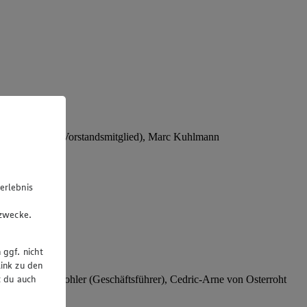
Stephan Wohler (Vorstandsmitglied), Marc Kuhlmann
erlebnis
u
gzwecke.
 ggf. nicht
ink zu den
t du auch
rer), Stephan Wohler (Geschäftsführer), Cedric-Arne von Osterroht