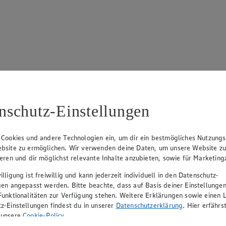
17
ue Klingsiek (Vorstandsmitglied), Ulf-U. Plath (Vorstandsmitglied), 
nschutz-Einstellungen
 Cookies und andere Technologien ein, um dir ein bestmögliches Nutzungs
bsite zu ermöglichen. Wir verwenden deine Daten, um unsere Website z
ieren und dir möglichst relevante Inhalte anzubieten, sowie für Marketin
lligung ist freiwillig und kann jederzeit individuell in den Datenschutz-
gen angepasst werden. Bitte beachte, dass auf Basis deiner Einstellungen
Funktionalitäten zur Verfügung stehen. Weitere Erklärungen sowie einen L
z-Einstellungen findest du in unserer
Datenschutzerklärung
. Hier erfährs
rerin), Mark Rosenkranz (Geschäftsführer), Ulf-U. Plath (Geschäftsfüh
 unsere
Cookie-Policy
.