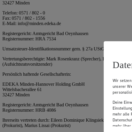
32427 Minden
Telefon: 0571 / 802 - 0
Fax: 0571 / 802 - 1556
E-Mail: info@minden.edeka.de
Registergericht: Amtsgericht Bad Oeynhausen
Registernummer: HRA 7534
Umsatzsteuer-Identifikationsnummer gem. § 27a UStG: DE 2660673
Vertretungsberechtigte: Mark Rosenkranz (Sprecher), Eileen Dominiq
Date
(Aufsichtsratsvorsitzender)
Persönlich haftende Gesellschafterin:
Wir setzen
EDEKA Minden-Hannover Holding GmbH
unserer We
Wittelsbacherallee 61
personalis
32427 Minden
Deine Einwi
Registergericht: Amtsgericht Bad Oeynhausen
Einstellun
Registernummer: HRB 4086
mehr alle 
Datenschut
Ihrerseits vertreten durch: Eileen Dominique Klingsiek (Geschäftsfüh
(Prokurist), Marius Lissai (Prokurist)
mehr über