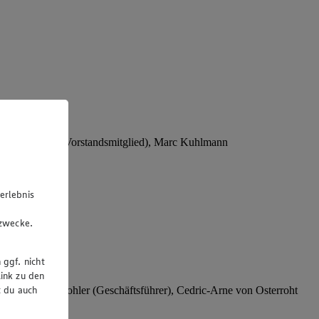
Stephan Wohler (Vorstandsmitglied), Marc Kuhlmann
erlebnis
u
gzwecke.
 ggf. nicht
ink zu den
t du auch
rer), Stephan Wohler (Geschäftsführer), Cedric-Arne von Osterroht