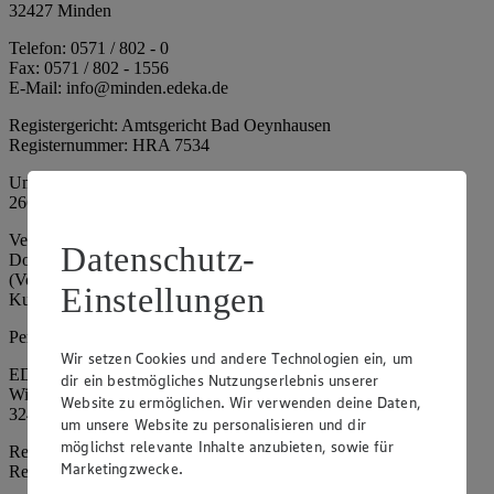
32427 Minden
Telefon: 0571 / 802 - 0
Fax: 0571 / 802 - 1556
E-Mail: info@minden.edeka.de
Registergericht: Amtsgericht Bad Oeynhausen
Registernummer: HRA 7534
Umsatzsteuer-Identifikationsnummer gem. § 27a UStG: DE
266067317
Vertretungsberechtigte: Mark Rosenkranz (Sprecher), Eileen
Datenschutz-
Dominique Klingsiek (Vorstandsmitglied), Ulf-U. Plath
(Vorstandsmitglied), Stephan Wohler (Vorstandsmitglied), Marc
Einstellungen
Kuhlmann (Aufsichtsratsvorsitzender)
Persönlich haftende Gesellschafterin:
Wir setzen Cookies und andere Technologien ein, um
EDEKA Minden-Hannover Holding GmbH
dir ein bestmögliches Nutzungserlebnis unserer
Wittelsbacherallee 61
Website zu ermöglichen. Wir verwenden deine Daten,
32427 Minden
um unsere Website zu personalisieren und dir
möglichst relevante Inhalte anzubieten, sowie für
Registergericht: Amtsgericht Bad Oeynhausen
Marketingzwecke.
Registernummer: HRB 4086