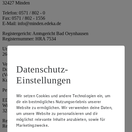
32427 Minden
Telefon: 0571 / 802 - 0
Fax: 0571 / 802 - 1556
E-Mail: info@minden.edeka.de
Registergericht: Amtsgericht Bad Oeynhausen
Registernummer: HRA 7534
Umsatzsteuer-Identifikationsnummer gem. § 27a UStG: DE
266067317
Vertretungsberechtigte: Mark Rosenkranz (Sprecher), Eileen
Datenschutz-
Dominique Klingsiek (Vorstandsmitglied), Ulf-U. Plath
(Vorstandsmitglied), Stephan Wohler (Vorstandsmitglied), Marc
Einstellungen
Kuhlmann (Aufsichtsratsvorsitzender)
Persönlich haftende Gesellschafterin:
Wir setzen Cookies und andere Technologien ein, um
EDEKA Minden-Hannover Holding GmbH
dir ein bestmögliches Nutzungserlebnis unserer
Wittelsbacherallee 61
Website zu ermöglichen. Wir verwenden deine Daten,
32427 Minden
um unsere Website zu personalisieren und dir
möglichst relevante Inhalte anzubieten, sowie für
Registergericht: Amtsgericht Bad Oeynhausen
Marketingzwecke.
Registernummer: HRB 4086