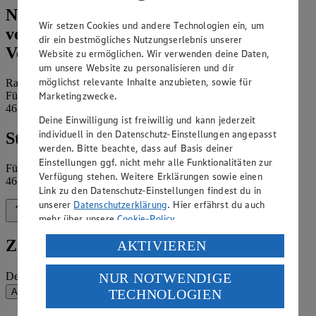
Name und Kontaktdaten der
Wir setzen Cookies und andere Technologien ein, um
verantwortlichen Stelle und ggf. deren
dir ein bestmögliches Nutzungserlebnis unserer
Vertretung:
Website zu ermöglichen. Wir verwenden deine Daten,
um unsere Website zu personalisieren und dir
möglichst relevante Inhalte anzubieten, sowie für
Ralf Honsel KG
Marketingzwecke.
Fürst-Leopold-Allee 60
46284 Dorsten
Deine Einwilligung ist freiwillig und kann jederzeit
individuell in den Datenschutz-Einstellungen angepasst
Standort des Marktes:
werden. Bitte beachte, dass auf Basis deiner
Einstellungen ggf. nicht mehr alle Funktionalitäten zur
Fürst-Leopold-Allee 60
Verfügung stehen. Weitere Erklärungen sowie einen
46284 Dorsten
Link zu den Datenschutz-Einstellungen findest du in
unserer
Datenschutzerklärung
. Hier erfährst du auch
Zurück nach oben
mehr über unsere
Cookie-Policy
.
Verarbeitung deiner personenbezogenen Daten in den
Zum Newsletter anmelden
AKTIVIEREN
USA durch Facebook und YouTube:
NUR NOTWENDIGE
Deine E-Mail-Adresse (Pflichtfeld)
Wenn du auf „Aktivieren“ klickst, willigst du im Sinne
TECHNOLOGIEN
Absenden
des Art. 49 Abs. 1 Satz 1 lit. a) DSGVO ein, dass deine
Daten in den USA verarbeitet werden. Der EuGH sieht