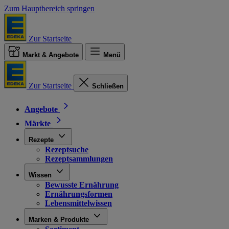
Zum Hauptbereich springen
Zur Startseite
Markt & Angebote
Menü
Zur Startseite
Schließen
Angebote
Märkte
Rezepte
Rezeptsuche
Rezeptsammlungen
Wissen
Bewusste Ernährung
Ernährungsformen
Lebensmittelwissen
Marken & Produkte