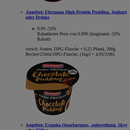
Angebot:
Ehrmann High-Protein Pudding, Joghurt
oder Drinks
0.99
-33%
Rabattierter Preis von 0.99€ (Insgesamt -33%
Rabatt)
versch. Sorten, DPG-Flasche + 0,25 Pfand, 200g
Becher/250ml DPG-Flasche, (1kg/l = 4,95/3,96)
Angebot:
Exquisa Quarkgenuss, -zubereitung, Skyr