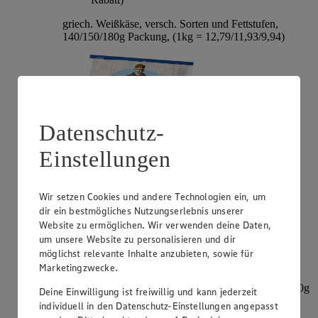
griech. Weißkäse, versch. Sorten und Fettstufen,
140/150/180g Packung, (1kg = 12,79/11,93/9,94)
Datenschutz-
Einstellungen
Wir setzen Cookies und andere Technologien ein, um
Angebot:
Mini-Babybel
dir ein bestmögliches Nutzungserlebnis unserer
Website zu ermöglichen. Wir verwenden deine Daten,
2.99
-30%
um unsere Website zu personalisieren und dir
Rabattierter Preis von 2.99€ (Insgesamt -30%
möglichst relevante Inhalte anzubieten, sowie für
Rabatt)
Marketingzwecke.
dt. Schnittkäse, versch. Sorten, 45% Fett i. Tr., 8/9x20g
Deine Einwilligung ist freiwillig und kann jederzeit
= 160/180g Packung, (1kg = 18,69/16,61)
individuell in den Datenschutz-Einstellungen angepasst