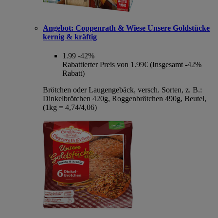
Angebot:
Coppenrath & Wiese Unsere Goldstücke
kernig & kräftig
1.99
-42%
Rabattierter Preis von 1.99€ (Insgesamt -42%
Rabatt)
Brötchen oder Laugengebäck, versch. Sorten, z. B.:
Dinkelbrötchen 420g, Roggenbrötchen 490g, Beutel,
(1kg = 4,74/4,06)