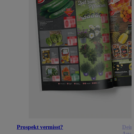
Prospekt vermisst?
Dein
Ausb