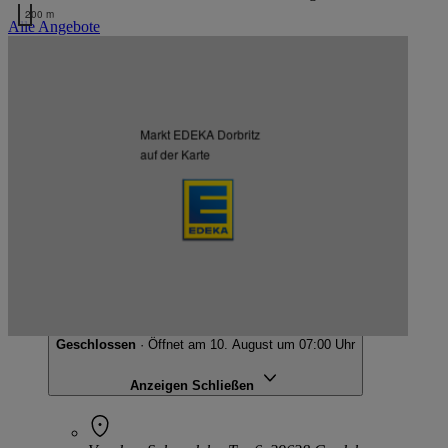
200 m
Alle Angebote
Kartendaten werden geladen …
Weitere Märkte des Kaufmanns
Markt EDEKA Dorbritz
auf der Karte
Listenansicht
Kartenansicht
EDEKA Dorbritz
Vor-dem-Salzwedeler-Tor 6, 39638 Gardelegen
Geschlossen
· Öffnet am 10. August um 07:00 Uhr
Anzeigen
Schließen