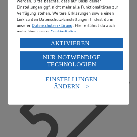
werden. Bitte beachte, dass auf Basis deiner
Einstellungen ggf. nicht mehr alle Funktionalitäten zur
Verfügung stehen. Weitere Erklärungen sowie einen
Link zu den Datenschutz-Einstellungen findest du in
unserer
Datenschutzerklärung
. Hier erfährst du auch
Ausbildender Betrieb
mehr über unsere
Cookie-Policy
.
Verarbeitung deiner personenbezogenen Daten in den
AKTIVIEREN
USA durch Facebook und YouTube:
NUR NOTWENDIGE
Wenn du auf „Aktivieren“ klickst, willigst du im Sinne
TECHNOLOGIEN
des Art. 49 Abs. 1 Satz 1 lit. a) DSGVO ein, dass deine
Daten in den USA verarbeitet werden. Der EuGH sieht
die USA als Land mit einem nach europäischen
EINSTELLUNGEN
Standards nicht angemessenen Datenschutzniveau an.
ÄNDERN
Es besteht das Risiko eines Zugriffs durch US-
amerikanische Behörden.
Informationen zum Herausgeber der Seite findest du
im
Impressum