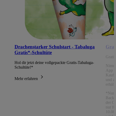
Drachenstarker Schulstart - Tabaluga
Grat
Gratis*-Schultüte
Grati
Hol dir jetzt deine vollgepackte Gratis-Tabaluga-
Nimm
Schultüte!*
App Ch
Kaufe
Mehr erfahren
und z
erhält
*Nur 
Backw
der C
nur fü
10.08.