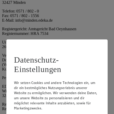
32427 Minden
Telefon: 0571 / 802 - 0
Fax: 0571 / 802 - 1556
E-Mail: info@minden.edeka.de
Registergericht: Amtsgericht Bad Oeynhausen
Registernummer: HRA 7534
Umsatzsteuer-Identifikationsnummer gem. § 27a UStG: DE
266067317
Vertretungsberechtigte: Mark Rosenkranz (Sprecher), Eileen
Datenschutz-
Dominique Klingsiek (Vorstandsmitglied), Ulf-U. Plath
(Vorstandsmitglied), Stephan Wohler (Vorstandsmitglied), Marc
Einstellungen
Kuhlmann (Aufsichtsratsvorsitzender)
Persönlich haftende Gesellschafterin:
Wir setzen Cookies und andere Technologien ein, um
EDEKA Minden-Hannover Holding GmbH
dir ein bestmögliches Nutzungserlebnis unserer
Wittelsbacherallee 61
Website zu ermöglichen. Wir verwenden deine Daten,
32427 Minden
um unsere Website zu personalisieren und dir
möglichst relevante Inhalte anzubieten, sowie für
Registergericht: Amtsgericht Bad Oeynhausen
Marketingzwecke.
Registernummer: HRB 4086