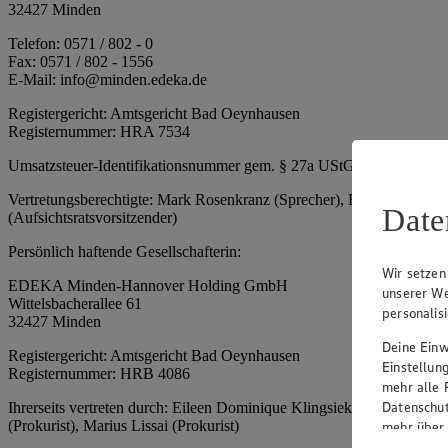
32427 Minden
Telefon: 0571 / 802 - 0
Fax: 0571 / 802 - 1556
E-Mail: info@minden.edeka.de
Registergericht: Amtsgericht Bad Oeynhausen
Registernummer: HRA 7534
Umsatzsteuer-Identifikationsnummer gem. § 27a UStG: DE 2660673
Vertretungsberechtigte: Mark Rosenkranz (Sprecher), Eileen Dominiq
Date
(Aufsichtsratsvorsitzender)
Persönlich haftende Gesellschafterin:
Wir setzen
EDEKA Minden-Hannover Holding GmbH
unserer We
Wittelsbacherallee 61
personalis
32427 Minden
Deine Einwi
Registergericht: Amtsgericht Bad Oeynhausen
Einstellun
Registernummer: HRB 4086
mehr alle 
Datenschut
Ihrerseits vertreten durch: Eileen Dominique Klingsiek (Geschäftsfüh
(Prokurist), Marius Lissai (Prokurist)
mehr über