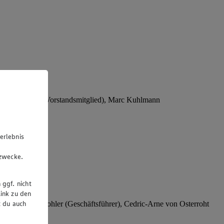
Stephan Wohler (Vorstandsmitglied), Marc Kuhlmann
erlebnis
u
gzwecke.
 ggf. nicht
ink zu den
t du auch
rer), Stephan Wohler (Geschäftsführer), Cedric-Arne von Osterroht