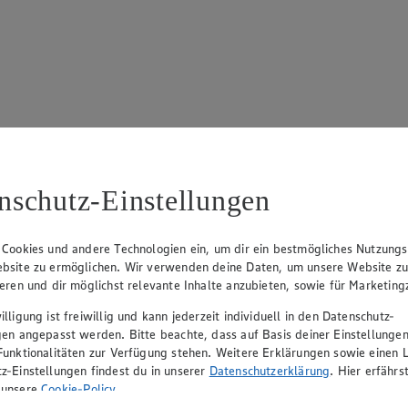
17
ue Klingsiek (Vorstandsmitglied), Ulf-U. Plath (Vorstandsmitglied), 
nschutz-Einstellungen
 Cookies und andere Technologien ein, um dir ein bestmögliches Nutzungs
bsite zu ermöglichen. Wir verwenden deine Daten, um unsere Website z
ieren und dir möglichst relevante Inhalte anzubieten, sowie für Marketin
lligung ist freiwillig und kann jederzeit individuell in den Datenschutz-
gen angepasst werden. Bitte beachte, dass auf Basis deiner Einstellungen
Funktionalitäten zur Verfügung stehen. Weitere Erklärungen sowie einen L
z-Einstellungen findest du in unserer
Datenschutzerklärung
. Hier erfährs
rerin), Mark Rosenkranz (Geschäftsführer), Ulf-U. Plath (Geschäftsfüh
 unsere
Cookie-Policy
.