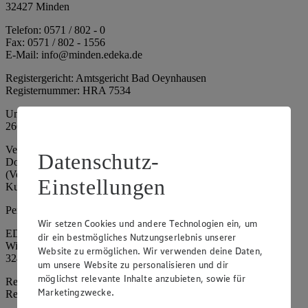
32427 Minden
Telefon: 0571 / 802 - 0
Fax: 0571 / 802 - 1556
E-Mail: info@minden.edeka.de
Registergericht: Amtsgericht Bad Oeynhausen
Registernummer: HRA 7534
Umsatzsteuer-Identifikationsnummer gem. § 27a UStG: DE
266067317
Vertretungsberechtigte: Mark Rosenkranz (Sprecher), Eileen
Datenschutz-
Dominique Klingsiek (Vorstandsmitglied), Ulf-U. Plath
(Vorstandsmitglied), Stephan Wohler (Vorstandsmitglied), Marc
Einstellungen
Kuhlmann (Aufsichtsratsvorsitzender)
Persönlich haftende Gesellschafterin:
Wir setzen Cookies und andere Technologien ein, um
EDEKA Minden-Hannover Holding GmbH
dir ein bestmögliches Nutzungserlebnis unserer
Wittelsbacherallee 61
Website zu ermöglichen. Wir verwenden deine Daten,
32427 Minden
um unsere Website zu personalisieren und dir
möglichst relevante Inhalte anzubieten, sowie für
Registergericht: Amtsgericht Bad Oeynhausen
Marketingzwecke.
Registernummer: HRB 4086