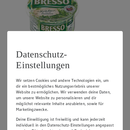
Datenschutz-
Angebot:
GUT&GÜNSTIG Crème Fraîche
Einstellungen
0.99
Festpreis von 0.99€
natur oder Kräuter, perfekt zum Kochen, 30% Fett,
Wir setzen Cookies und andere Technologien ein, um
200g Becher, (1kg = 4,95)
dir ein bestmögliches Nutzungserlebnis unserer
Website zu ermöglichen. Wir verwenden deine Daten,
um unsere Website zu personalisieren und dir
möglichst relevante Inhalte anzubieten, sowie für
Marketingzwecke.
Deine Einwilligung ist freiwillig und kann jederzeit
individuell in den Datenschutz-Einstellungen angepasst