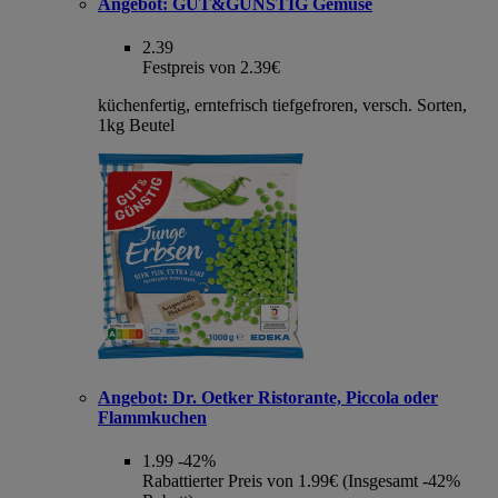
Angebot:
GUT&GÜNSTIG Gemüse
2.39
Festpreis von 2.39€
küchenfertig, erntefrisch tiefgefroren, versch. Sorten,
1kg Beutel
Angebot:
Dr. Oetker Ristorante, Piccola oder
Flammkuchen
1.99
-42%
Rabattierter Preis von 1.99€ (Insgesamt -42%